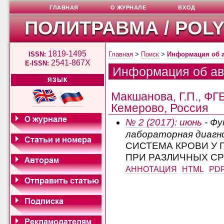
ГЛАВНАЯ
О ЖУРНАЛЕ
ВХОД
ПОЛИТРАВМА / POL
1819-1495
ISSN:
Главная
>
Поиск
>
Информация об 
2541-867X
E-ISSN:
Информация об ав
ЯЗЫК
Макшанова, Г.П., ФГ
Кемерово, Россия
№ 2 (2017): июнь
- Фу
лабораторная диагн
СИСТЕМА КРОВИ У
ПРИ РАЗЛИЧНЫХ С
АННОТАЦИЯ
HTML
PD