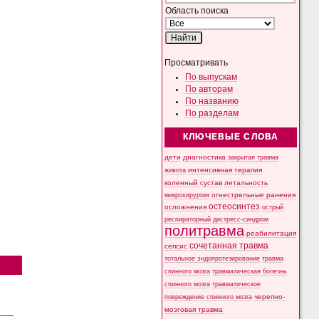
Область поиска
Просматривать
По выпускам
По авторам
По названию
По разделам
КЛЮЧЕВЫЕ СЛОВА
дети
диагностика
закрытая травма
интенсивная терапия
живота
коленный сустав
летальность
микрохирургия
огнестрельные ранения
остеосинтез
осложнения
острый
респираторный дистресс-синдром
политравма
реабилитация
сочетанная травма
сепсис
тотальное эндопротезирование
травма
спинного мозга
травматическая болезнь
спинного мозга
травматическое
черепно-
повреждение спинного мозга
мозговая травма