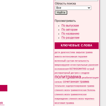
Область поиска
Просматривать
По выпускам
По авторам
По названию
По разделам
КЛЮЧЕВЫЕ СЛОВА
дети
диагностика
закрытая травма
интенсивная терапия
живота
коленный сустав
летальность
микрохирургия
огнестрельные ранения
остеосинтез
осложнения
острый
респираторный дистресс-синдром
политравма
реабилитация
сочетанная травма
сепсис
тотальное эндопротезирование
травма
спинного мозга
травматическая болезнь
спинного мозга
травматическое
черепно-
повреждение спинного мозга
ия
мозговая травма