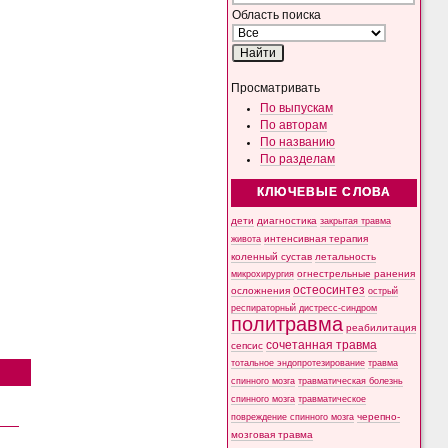
Область поиска
Просматривать
По выпускам
По авторам
По названию
По разделам
КЛЮЧЕВЫЕ СЛОВА
дети
диагностика
закрытая травма
интенсивная терапия
живота
коленный сустав
летальность
микрохирургия
огнестрельные ранения
остеосинтез
осложнения
острый
респираторный дистресс-синдром
политравма
реабилитация
сочетанная травма
сепсис
тотальное эндопротезирование
травма
спинного мозга
травматическая болезнь
спинного мозга
травматическое
черепно-
повреждение спинного мозга
мозговая травма