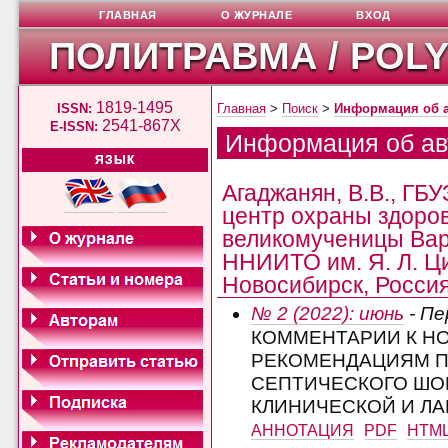
ГЛАВНАЯ
О ЖУРНАЛЕ
ВХОД
ПОЛИТРАВМА / POL
1819-1495
ISSN:
Главная
>
Поиск
>
Информация об 
2541-867X
E-ISSN:
Информация об ав
ЯЗЫК
Агаджанян, В.В., ГБ
центр охраны здоро
великомученицы Варв
ННИИТО им. Я. Л. Ц
Новосибирск, Росси
№ 2 (2022): июнь
- Пе
КОММЕНТАРИИ К 
РЕКОМЕНДАЦИЯМ П
СЕПТИЧЕСКОГО ШОК
КЛИНИЧЕСКОЙ И Л
АННОТАЦИЯ
PDF
HTM