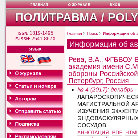
ГЛАВНАЯ
О ЖУРНАЛЕ
ВХОД
ПОЛИТРАВМА / POL
1819-1495
ISSN:
Главная
>
Поиск
>
Информация об 
2541-867X
E-ISSN:
Информация об ав
ЯЗЫК
Рева, В.А., ФГБВОУ
академия имени С.М
обороны Российской 
Петербург, Россия
№ 4 (2017): декабрь
-
ЛАПАРОСКОПИЧЕСК
МАГИСТРАЛЬНОЙ А
ИЗУЧЕНИЯ ЭФФЕКТ
ЭНДОВАСКУЛЯРНЫХ
СОСУДОВ
АННОТАЦИЯ
PDF
HTM