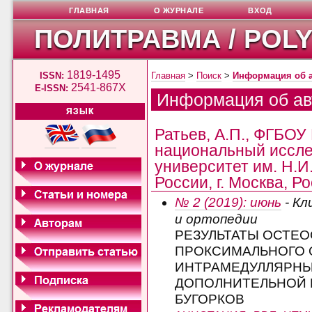
ГЛАВНАЯ
О ЖУРНАЛЕ
ВХОД
ПОЛИТРАВМА / POL
1819-1495
ISSN:
Главная
>
Поиск
>
Информация об 
2541-867X
E-ISSN:
Информация об ав
ЯЗЫК
Ратьев, А.П., ФГБОУ
национальный иссле
университет им. Н.И
России, г. Москва, Р
№ 2 (2019): июнь
- Кл
и ортопедии
РЕЗУЛЬТАТЫ ОСТЕ
ПРОКСИМАЛЬНОГО 
ИНТРАМЕДУЛЛЯРНЫ
ДОПОЛНИТЕЛЬНОЙ 
БУГОРКОВ