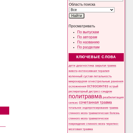
Область поиска
Просматривать
По выпускам
По авторам
По названию
По разделам
КЛЮЧЕВЫЕ СЛОВА
дети
диагностика
закрытая травма
интенсивная терапия
живота
коленный сустав
летальность
микрохирургия
огнестрельные ранения
остеосинтез
осложнения
острый
респираторный дистресс-синдром
политравма
реабилитация
сочетанная травма
сепсис
тотальное эндопротезирование
травма
спинного мозга
травматическая болезнь
спинного мозга
травматическое
черепно-
повреждение спинного мозга
мозговая травма