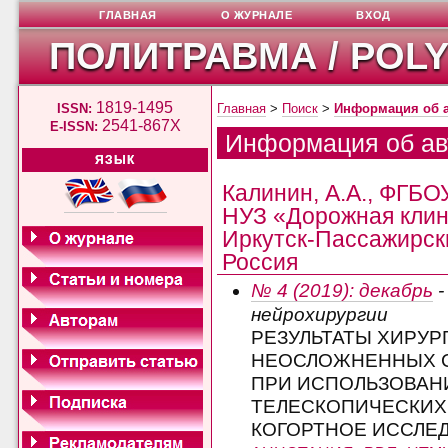
ГЛАВНАЯ
О ЖУРНАЛЕ
ВХОД
ПОЛИТРАВМА / POL
1819-1495
ISSN:
Главная
>
Поиск
>
Информация об 
2541-867X
E-ISSN:
Информация об ав
ЯЗЫК
Калинин, А.А., ФГБ
НУЗ «Дорожная клини
Иркутск-Пассажирски
Россия
№ 4 (2019): декабрь
-
нейрохирургии
РЕЗУЛЬТАТЫ ХИРУР
НЕОСЛОЖНЕННЫХ 
ПРИ ИСПОЛЬЗОВАН
ТЕЛЕСКОПИЧЕСКИХ
КОГОРТНОЕ ИССЛЕ