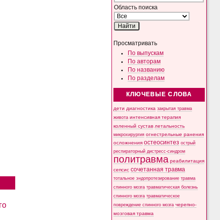
Область поиска
Просматривать
По выпускам
По авторам
По названию
По разделам
КЛЮЧЕВЫЕ СЛОВА
дети
диагностика
закрытая травма
интенсивная терапия
живота
коленный сустав
летальность
микрохирургия
огнестрельные ранения
остеосинтез
осложнения
острый
респираторный дистресс-синдром
политравма
реабилитация
сочетанная травма
сепсис
тотальное эндопротезирование
травма
спинного мозга
травматическая болезнь
спинного мозга
травматическое
го
черепно-
повреждение спинного мозга
мозговая травма