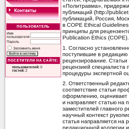
«Политравма», придержи
публикаций (http://public
публикаций, Россия, Мос
в COPE Ethical Guideline
ПОЛЬЗОВАТЕЛЬ
принципы для рецензенто
Имя
Publication Ethics (COPE).
пользователя
Пароль
1. Согласно установленн
Запомнить меня
поступившие в редакцию 
рецензирование. Статьи
ПОСЕТИТЕЛИ НА САЙТЕ:
рецензией специалиста п
пользователей:
0
гостей:
2
процедуры экспертной оц
2. Ответственный редакт
соответствие статьи про
оформлению, оценивает 
и направляет статью на 
заместителей главного р
научный контекст рукопи
статья направляется на 
редакционной коллегии 