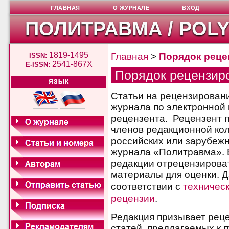
ГЛАВНАЯ
О ЖУРНАЛЕ
ВХОД
ПОЛИТРАВМА / POL
1819-1495
Главная
>
Порядок реце
ISSN:
2541-867X
E-ISSN:
Порядок рецензир
ЯЗЫК
Статьи на рецензирован
журнала по электронной 
рецензента. Рецензент п
членов редакционной кол
российских или зарубежн
журнала «Политравма». 
редакции отрецензироват
материалы для оценки. Д
соответствии с
техничес
рецензии
.
Редакция призывает реце
статей, предлагаемых к 