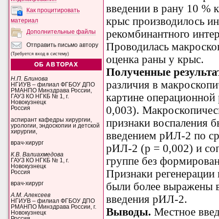
введении в рану 10 % 
Как процитировать
крыс производилось и
материал
рекомбинантного интер
Дополнительные файлы
Проводилась макроско
Отправить письмо автору
(Требуется вход в систему)
оценка раны у крыс.
ОБ АВТОРАХ
Полученные результа
Н.П. Блинова
различия в макроскоп
НГИУВ – филиал ФГБОУ ДПО
РМАНПО Минздрава России,
картине операционной р
ГАУЗ КО НГКБ № 1, г.
Новокузнецк
0,003). Макроскопичес
Россия
аспирант кафедры хирургии,
признаки воспаления б
урологии, эндоскопии и детской
хирургии,
введением рИЛ-2 по ср
врач-хирург
рИЛ-2 (p = 0,002) и со
К.В. Валиахмедова
группе без формирован
ГАУЗ КО НГКБ № 1, г.
Новокузнецк
Признаки регенерации 
Россия
были более выражены в
врач-хирург
А.М. Алексеев
введения рИЛ-2.
НГИУВ – филиал ФГБОУ ДПО
РМАНПО Минздрава России, г.
Выводы.
Местное введ
Новокузнецк
Россия