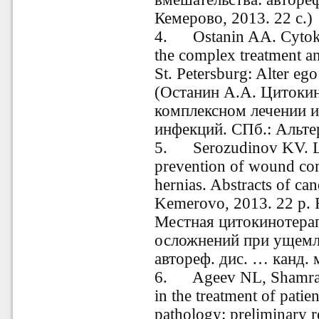
Кемерово, 2013. 22 с.)
4. Ostanin AA. Cytokin
the complex treatment an
St. Petersburg: Alter eg
(
Останин
А.А. Цитокин
комплексном лечении 
инфекций. СПб.: Альтер
5. Serozudinov KV. Loc
prevention of wound comp
hernias. Abstracts of ca
Kemerovo, 2013. 22 p.
R
Местная цитокинотера
осложнений при ущемл
автореф. дис. … канд. м
6. Ageev NL, Shamray
in the treatment of patie
pathology: preliminary r