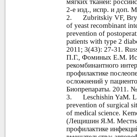
мягких тканей: россий
2-е изд., испр. и доп. М
2. Zubritskiy VF, Bry
of yeast recombinant int
prevention of postoperat
patients with type 2 diab
2011; 3(43): 27-31.
Rus
П.Г., Фоминых Е.М. И
рекомбинантного интер
профилактике послеоп
осложнений у пациенто
Биопрепараты. 2011. № 
3. Leschishin YaM. Loc
prevention of surgical si
of medical science
. Kem
(Лещишин Я.М. Местна
профилактике инфекций
вмешательства: автореф