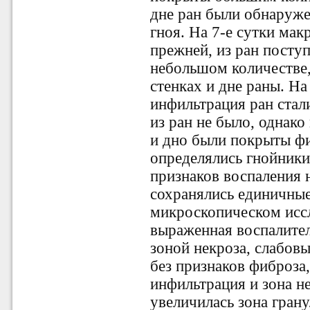
дне ран были обнаруж
гноя. На 7-е сутки ма
прежней, из ран посту
небольшом количестве,
стенках и дне раны. На
инфильтрация ран стал
из ран не было, однако
и дно были покрыты фи
определялись гнойники
признаков воспаления н
сохранялись единичные
микроскопическом иссл
выраженная воспалите
зоной некроза, слабов
без признаков фиброза,
инфильтрация и зона н
увеличилась зона гран