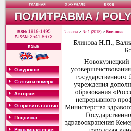
ГЛАВНАЯ
О ЖУРНАЛЕ
ВХОД
ПОЛИТРАВМА / POL
1819-1495
ISSN:
Главная
>
№ 1 (2018)
>
Блинова
2541-867X
E-ISSN:
Блинова Н.П., Вали
ЯЗЫК
Б
Новокузнецкий 
усовершенствования
государственного 
учреждения дополн
образования «Росс
непрерывного про
Министерства здравоо
Государственн
здравоохранения Кеме
городская кли