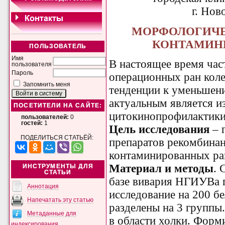
г. Нов
МОРФОЛОГИЧЕ
КОНТАМИН
ПОЛЬЗОВАТЕЛЬ
Имя
В настоящее время час
пользователя
Пароль
операционных ран колеб
Запомнить меня
тенденции к уменьшени
актуальным является и
ПОСЕТИТЕЛИ НА САЙТЕ:
цитокинопрофилактики
пользователей:
0
гостей:
1
Цель исследования
– 
ПОДЕЛИТЬСЯ СТАТЬЁЙ:
препаратов рекомбинан
контаминированных ран
Материал и методы
. 
ИНСТРУМЕНТЫ ДЛЯ
СТАТЬИ
базе вивария НГИУВа 
Аннотация
исследование на 200 б
Напечатать эту статью
разделены на 3 группы
Метаданные для
в области холки. Фор
индексирования