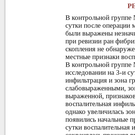
Р
В контрольной группе 
сутки после операции 
были выражены незначи
при ревизии ран фибр
скопления не обнаружен
местные признаки восп
В контрольной группе
исследовании на 3-и с
инфильтрация и зона г
слабовыраженными, зо
выраженной, признаков
воспалительная инфиль
однако увеличилась зо
появились начальные пр
сутки воспалительная 