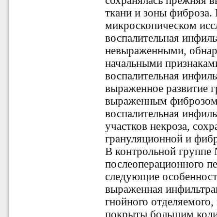
сохранялась прежняя 
ткани и зоны фиброза.
микроскопическом иссл
воспалительная инфиль
невыраженными, обнар
начальными признаками
воспалительная инфиль
выраженное развитие г
выраженным фиброзом. 
воспалительная инфиль
участков некроза, сох
грануляционной и фибр
В контрольной группе 
послеоперационного п
следующие особенности
выраженная инфильтрац
гнойного отделяемого,
покрыты большим колич