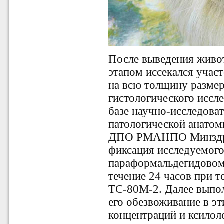
После выведения живо
этапом иссекался участ
на всю толщину размер
гистологического иссл
базе научно-исследова
патологической анат
ДПО РМАНПО Минздрав
фиксация исследуемого
параформальдегидовом
течение 24 часов при т
ТС-80М-2. Далее выпо
его обезвоживание в э
концентраций и ксилол