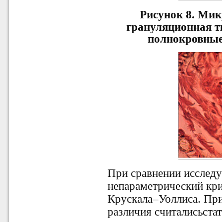
Рисунок 8.
Мик
грануляционная т
полнокровные
При сравнении исследу
непараметрический кр
Крускала–Уоллиса. При
различия считалисьста