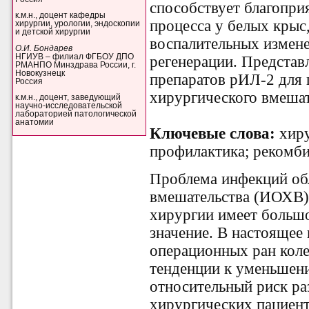
способствует благопри
к.м.н., доцент кафедры
процесса у белых крыс
хирургии, урологии, эндоскопии
и детской хирургии
воспалительных измене
О.И. Бондарев
НГИУВ – филиал ФГБОУ ДПО
регенерации. Представ
РМАНПО Минздрава России, г.
Новокузнецк
препаратов рИЛ-2 для
Россия
хирургического вмешат
к.м.н., доцент, заведующий
научно-исследовательской
лабораторией патологической
анатомии
Ключевые слова:
хиру
профилактика; рекомб
Проблема инфекций об
вмешательства (ИОХВ)
хирургии имеет больш
значение. В настоящее
операционных ран колеб
тенденции к уменьшени
относительный риск ра
хирургических пациент