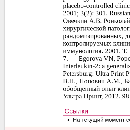
placebo-controlled clinica
2001; 3(2): 301. Russia
Овечкин А.В. Ронколей
хирургической патолог
рандомизированных, д
контролируемых клини
иммунология. 2001. Т. 
7. Egorova VN, Popov
Interleukin-2: a generali
Petersburg: Ultra Print
P
В.Н., Попович А.М., Б
обобщенный опыт клин
Ультра Принт, 2012. 98 
Ссылки
На текущий момент с