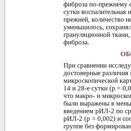
фиброза по-прежнему о
сутки воспалительная 
прежней, количество н
уменьшилось, сохраня
грануляционной ткани,
фиброза.
ОБ
При сравнении исслед
достоверные различия 
микроскопической карт
14 и 28-е сутки (
p
= 0,0
что макро- и микроско
были выражены в меньш
введением рИЛ-2 по ср
рИЛ-2 (p = 0,002) и со
группе без формирован