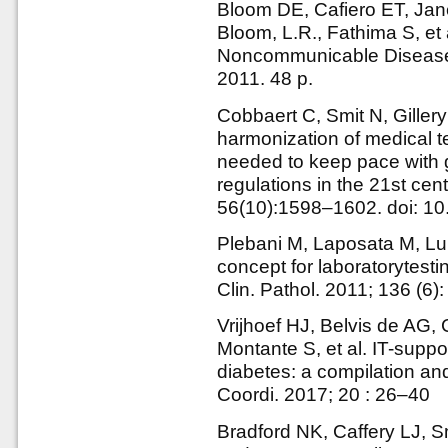
Bloom DE, Cafiero ET, Jan
Bloom, L.R., Fathima S, et
Noncommunicable Disease
2011. 48 p.
Cobbaert C, Smit N, Gillery
harmonization of medical t
needed to keep pace with g
regulations in the 21st cen
56(10):1598–1602. doi: 1
Plebani M, Laposata M, Lu
concept for laboratorytestin
Clin. Pathol. 2011; 136 (6
Vrijhoef HJ, Belvis de AG,
Montante S, et al. IT-suppo
diabetes: a compilation and
Coordi. 2017; 20 : 26–40
Bradford NK, Caffery LJ, Sm