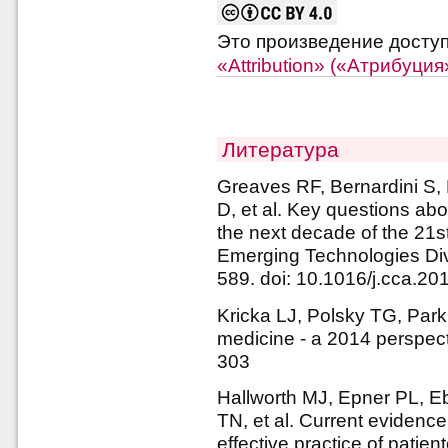
Это произведение досту
«Attribution» («Атрибуци
Литература
Greaves RF, Bernardini S, 
D, et al. Key questions abo
the next decade of the 21st
Emerging Technologies Div
589. doi: 10.1016/j.cca.20
Kricka LJ, Polsky TG, Park 
medicine - a 2014 perspect
303
Hallworth MJ, Epner PL, E
TN, et al. Current evidence
effective practice of patien