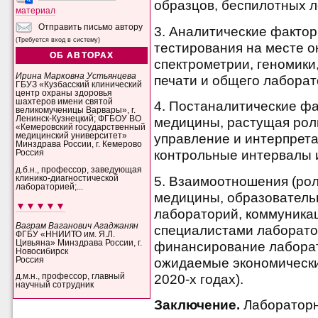
образцов, беспилотных л
материал
Отправить письмо автору
3. Аналитические фактор
(Требуется вход в систему)
тестирования на месте о
ОБ АВТОРАХ
спектрометрии, геномики
Ирина Марковна Устьянцева
печати и общего лаборат
ГБУЗ «Кузбасский клинический
центр охраны здоровья
шахтеров имени святой
4. Постаналитические ф
великомученицы Варвары», г.
Ленинск-Кузнецкий; ФГБОУ ВО
медицины, растущая роль
«Кемеровский государственный
медицинский университет»
управление и интерпрета
Минздрава России, г. Кемерово
контрольные интервалы 
Россия
д.б.н., профессор, заведующая
клинико-диагностической
5. Взаимоотношения (ро
лабораторией;...
медицины, образователь
▼▼▼▼▼
лабораторий, коммуника
Ваграм Ваганович Агаджанян
специалистами лаборато
ФГБУ «ННИИТО им. Я.Л.
Цивьяна» Минздрава России, г.
финансирование лаборат
Новосибирск
Россия
ожидаемые экономически
2020-х годах).
д.м.н., профессор, главный
научный сотрудник
Заключение.
Лабораторн