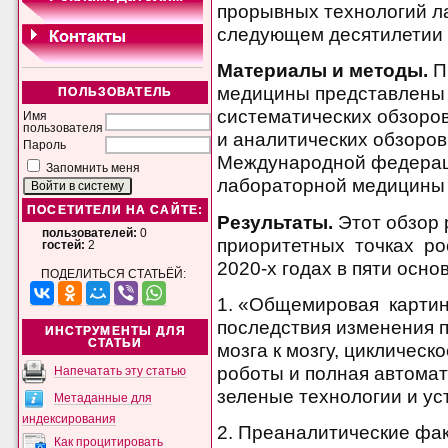
прорывных технологий 
следующем десятилетии 
Материалы и методы.
П
медицины представлены 
ПОЛЬЗОВАТЕЛЬ
систематических обзоров
Имя
пользователя
и аналитических обзоров
Пароль
Международной федерац
Запомнить меня
лабораторной медицины 
ПОСЕТИТЕЛИ НА САЙТЕ:
Результаты.
Этот обзор 
пользователей:
0
приоритетных точках ро
гостей:
2
2020-х годах в пяти осно
ПОДЕЛИТЬСЯ СТАТЬЁЙ:
1. «Общемировая картин
последствия изменения 
ИНСТРУМЕНТЫ ДЛЯ
СТАТЬИ
мозга к мозгу, циклическ
роботы и полная автомат
Напечатать эту статью
зеленые технологии и ус
Метаданные для
индексирования
2. Преаналитические фак
Как процитировать