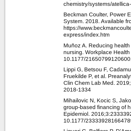
chemistry/systems/atellica
Beckman Coulter, Power E
System. 2018. Available fr
https://www.beckmancoulter
express/index.htm
Muñoz A. Reducing health c
nursing. Workplace Health 
10.1177/21650799120600
Lippi G, Betsou F, Cadamu
Fruekilde P, et al. Preanaly
Clin Chem Lab Med. 2019;5
2018-1334
Mihailovic N, Kocic S, Jako
group-based financing of 
Epidemiol. 2016;3:233339
10.1177/23333928166478