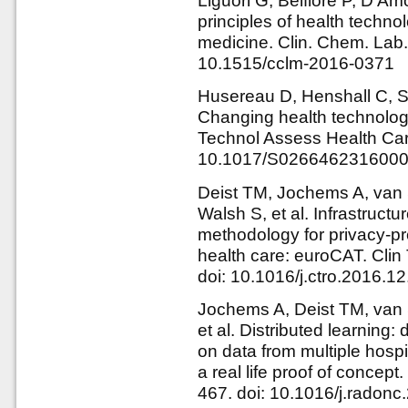
Liguori G, Belfiore P, D'Am
principles of health techn
medicine. Clin. Chem. Lab.
10.1515/cclm-2016-0371
Husereau D, Henshall C, 
Changing health technolo
Technol Assess Health Car
10.1017/S026646231600
Deist TM, Jochems A, van 
Walsh S, et al. Infrastructu
methodology for privacy-pre
health care: euroCAT. Clin
doi: 10.1016/j.ctro.2016.1
Jochems A, Deist TM, van 
et al. Distributed learning
on data from multiple hospit
a real life proof of concep
467. doi: 10.1016/j.radon