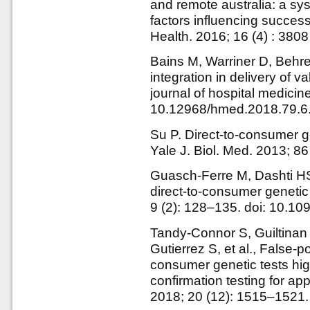
and remote australia: a sy
factors influencing succes
Health. 2016; 16 (4) : 3808
Bains M, Warriner D, Behr
integration in delivery of 
journal of hospital medicin
10.12968/hmed.2018.79.6
Su P. Direct-to-consumer g
Yale J. Biol. Med. 2013; 8
Guasch-Ferre M, Dashti HS
direct-to-consumer genetic 
9 (2): 128–135. doi: 10.
Tandy-Connor S, Guiltinan
Gutierrez S, et al., False-p
consumer genetic tests high
confirmation testing for ap
2018; 20 (12): 1515–1521.