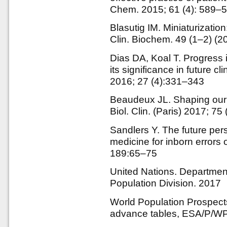
Chem. 2015; 61 (4): 589–
Blasutig IM. Miniaturization
Clin. Biochem. 49 (1–2) (2
Dias DA, Koal T. Progress
its significance in future c
2016; 27 (4):331–343
Beaudeux JL. Shaping our f
Biol. Clin. (Paris) 2017; 75 (
Sandlers Y. The future per
medicine for inborn errors 
189:65–75
United Nations. Department
Population Division. 2017
World Population Prospect
advance tables, ESA/P/WP/