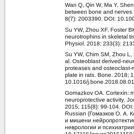
Wan Q, Qin W, Ma Y, Shen M
between bone and nerves w
8(7): 2003390. DOI: 10.1
Su YW, Zhou XF, Foster BK,
neurotrophins in skeletal t
Physiol. 2018; 233(3): 21
Su YW, Chim SM, Zhou L, 
al. Osteoblast derived-neu
proteases and osteoclast-m
plate in rats. Bone. 2018;
10.1016/j.bone.2018.08.0
Gomazkov OA. Cortexin: m
neuroprotective activity. J
2015; 115(8): 99-104. DO
Russian (Гомазков О. А.
и мишени нейропротектив
неврологии и психиатрии.