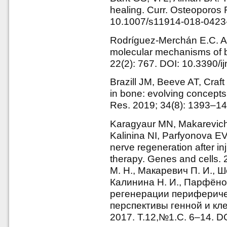
healing. Curr. Osteoporos 
10.1007/s11914-018-0423
Rodríguez-Merchán E.C. A 
molecular mechanisms of bo
22(2): 767. DOI: 10.3390/
Brazill JM, Beeve AT, Craft
in bone: evolving concepts
Res. 2019; 34(8): 1393–14
Karagyaur MN, Makarevich
Kalinina NI, Parfyonova E
nerve regeneration after in
therapy. Genes and cells.
М. Н., Макаревич П. И., Ш
Калинина Н. И., Парфёно
регенерации перифериче
перспективы генной и кле
2017. Т.12,№1.С. 6–14. D