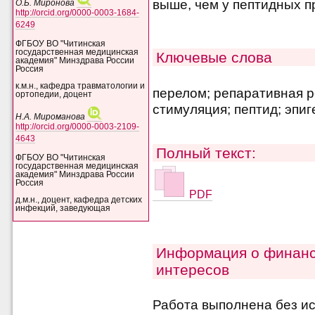
выше, чем у пептидных п
О.Б. Миронова
http://orcid.org/0000-0003-1684-
6249
ФГБОУ ВО "Читинская
государственная медицинская
Ключевые слова
академия" Минздрава России
Россия
к.м.н., кафедра травматологии и
перелом; репаративная р
ортопедии, доцент
стимуляция; пептид; эпи
Н.А. Мироманова
http://orcid.org/0000-0003-2109-
4643
Полный текст:
ФГБОУ ВО "Читинская
государственная медицинская
академия" Минздрава России
Россия
PDF
д.м.н., доцент, кафедра детских
инфекций, заведующая
Информация о финанс
интересов
Работа выполнена без и