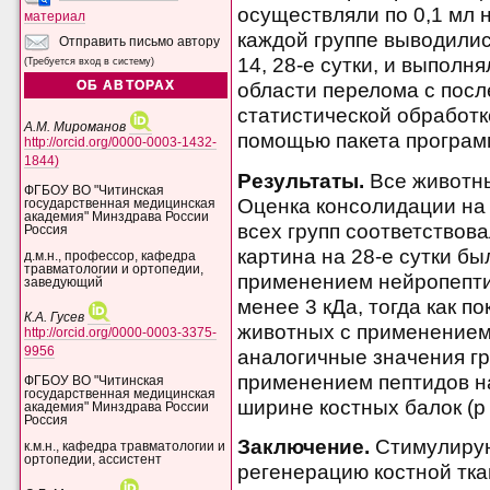
осуществляли по 0,1 мл на
материал
каждой группе выводились
Отправить письмо автору
14, 28-е сутки, и выполн
(Требуется вход в систему)
ОБ АВТОРАХ
области перелома с пос
статистической обработк
А.М. Мироманов
помощью пакета программ 
http://orcid.org/0000-0003-1432-
1844)
Результаты.
Все животны
ФГБОУ ВО "Читинская
Оценка консолидации на 
государственная медицинская
академия" Минздрава России
всех групп соответствов
Россия
картина на 28-е сутки бы
д.м.н., профессор, кафедра
травматологии и ортопедии,
применением нейропепти
заведующий
менее 3 кДа, тогда как 
К.А. Гусев
животных с применение
http://orcid.org/0000-0003-3375-
9956
аналогичные значения гр
применением пептидов на
ФГБОУ ВО "Читинская
государственная медицинская
ширине костных балок (р 
академия" Минздрава России
Россия
Заключение.
Стимулиру
к.м.н., кафедра травматологии и
ортопедии, ассистент
регенерацию костной тка