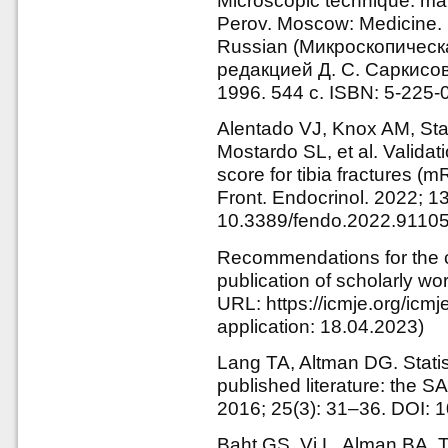
Microscopic technique: ma
Perov. Moscow: Medicine. 
Russian (Микроскопическа
редакцией Д. С. Саркисов
1996. 544 с. ISBN: 5-225-
Alentado VJ, Knox AM, St
Mostardo SL, et al. Validat
score for tibia fractures (
Front. Endocrinol. 2022; 1
10.3389/fendo.2022.9110
Recommendations for the co
publication of scholarly wo
URL: https://icmje.org/icm
application: 18.04.2023)
Lang TA, Altman DG. Statis
published literature: the S
2016; 25(3): 31–36. DOI: 
Baht GS, Vi L, Alman BA. Th