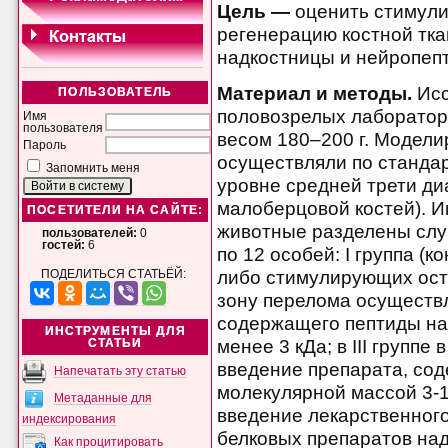
Цель —
оценить стимул
регенерацию костной тк
надкостницы и нейропепт
Материал и методы.
Ис
ПОЛЬЗОВАТЕЛЬ
половозрелых лаборатор
Имя
пользователя
весом 180–200 г. Модели
Пароль
осуществляли по стандар
Запомнить меня
уровне средней трети д
малоберцовой костей). 
ПОСЕТИТЕЛИ НА САЙТЕ:
животные разделены слу
пользователей:
0
гостей:
6
по 12 особей: I группа (
либо стимулирующих остео
ПОДЕЛИТЬСЯ СТАТЬЁЙ:
зону перелома осуществ
содержащего пептиды на
ИНСТРУМЕНТЫ ДЛЯ
менее 3 кДа; в III групп
СТАТЬИ
введение препарата, со
Напечатать эту статью
молекулярной массой 3-1
Метаданные для
введение лекарственног
индексирования
белковых препаратов на
Как процитировать