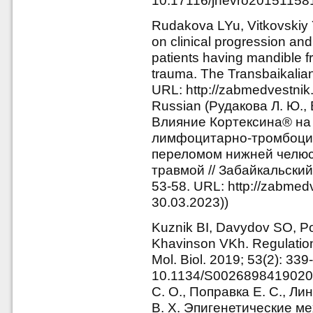
10.17116/jnevro20151158
Rudakova LYu, Vitkovskiy Yu
on clinical progression an
patients having mandible f
trauma. The Transbaikalian 
URL: http://zabmedvestnik
Russian (Рудакова Л. Ю., 
Влияние Кортексина® на 
лимфоцитарно-тромбоцит
переломом нижней челюс
травмой // Забайкальский
53-58. URL: http://zabmed
30.03.2023))
Kuznik BI, Davydov SO, Po
Khavinson VKh. Regulation
Mol. Biol. 2019; 53(2): 339
10.1134/S00268984190200
С. О., Поправка Е. С., Ли
В. Х. Эпигенетические м