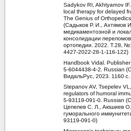
Sadykov RI, Akhtyamov IF
local therapy for delayed fr
The Genius of Orthopedics
(Садыков Р. И., Ахтямов
медикаментозной и лока
консолидации переломов 
ортопедии. 2022. Т.28, №1
4427-2022-28-1-116-122)
Handbook Vidal. Publisher:
5-6044438-4-2. Russian 
ВидальРус, 2023. 1160 с.
Stepanov AV, Tsepelev VL,
regulators of humoral immu
5-93119-091-0. Russian (С
Цепелев С. Л., Аюшиев О
гуморального иммунитета.
93119-091-0)