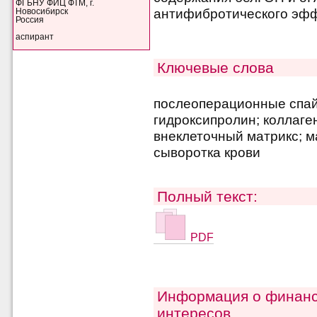
ФГБНУ ФИЦ ФТМ, г.
антифибротического эфф
Новосибирск
Россия
аспирант
Ключевые слова
послеоперационные спай
гидроксипролин; коллаге
внеклеточный матрикс; 
сыворотка крови
Полный текст:
PDF
Информация о финанс
интересов