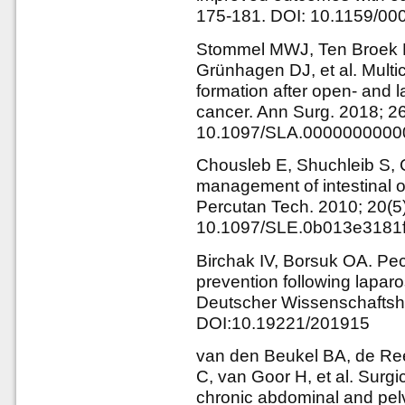
175-181. DOI: 10.1159/0
Stommel MWJ, Ten Broek RP
Grünhagen DJ, et al. Multi
formation after open- and l
cancer. Ann Surg. 2018; 26
10.1097/SLA.000000000
Chousleb E, Shuchleib S, 
management of intestinal 
Percutan Tech. 2010; 20(5
10.1097/SLE.0b013e3181f
Birchak IV, Borsuk OA. Pec
prevention following lapar
Deutscher Wissenschaftsher
DOI:10.19221/201915
van den Beukel BA, de Re
C, van Goor H, et al. Surgi
chronic abdominal and pelv