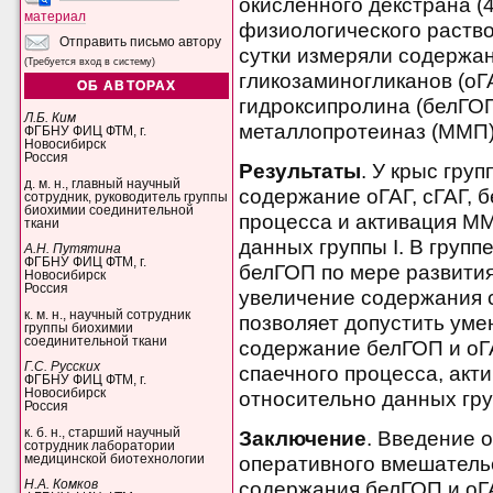
окисленного декстрана (4
материал
физиологического раствор
Отправить письмо автору
сутки измеряли содержа
(Требуется вход в систему)
гликозаминогликанов (оГА
ОБ АВТОРАХ
гидроксипролина (белГОП
Л.Б. Ким
металлопротеиназ (ММП)
ФГБНУ ФИЦ ФТМ, г.
Новосибирск
Россия
Результаты
. У крыс груп
д. м. н., главный научный
содержание оГАГ, сГАГ, 
сотрудник, руководитель группы
биохимии соединительной
процесса и активация ММ
ткани
данных группы I. В групп
А.Н. Путятина
ФГБНУ ФИЦ ФТМ, г.
белГОП по мере развития
Новосибирск
Россия
увеличение содержания с
к. м. н., научный сотрудник
позволяет допустить уме
группы биохимии
соединительной ткани
содержание белГОП и оГ
Г.С. Русских
спаечного процесса, акти
ФГБНУ ФИЦ ФТМ, г.
Новосибирск
относительно данных груп
Россия
к. б. н., старший научный
Заключение
. Введение 
сотрудник лаборатории
медицинской биотехнологии
оперативного вмешатель
Н.А. Комков
содержания белГОП и оГА