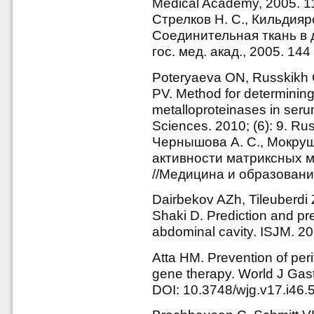
Medical Academy, 2005. 1
Стрелков Н. С., Кильдияров
Соединительная ткань в 
гос. мед. акад., 2005. 144 
Poteryaeva ON, Russkikh
PV. Method for determining 
metalloproteinases in seru
Sciences. 2010; (6): 9. Ru
Чернышова А. С., Мокруш
активности матриксных м
//Медицина и образование
Dairbekov AZh, Tileuberdi
Shaki D. Prediction and pr
abdominal cavity. ISJM. 20
Atta HM. Prevention of peri
gene therapy. World J Gast
DOI: 10.3748/wjg.v17.i46.