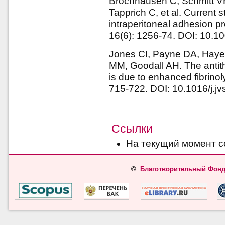
Brochhausen C, Schmitt V
Tapprich C, et al. Current s
intraperitoneal adhesion pr
16(6): 1256-74. DOI: 10.
Jones CI, Payne DA, Haye
MM, Goodall AH. The antith
is due to enhanced fibrinol
715-722. DOI: 10.1016/j.j
Ссылки
На текущий момент с
©
Благотворительный Фонд