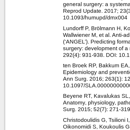
general surgery: a system
Reprod Update. 2017; 23(3
10.1093/humupd/dmx004
Lundorff P, Brölmann H, K
Wallwiener M, et al. Anti-
(‘ANGEL’). Predicting form
surgery: development of a 
292(4): 931-938. DOI: 10
ten Broek RP, Bakkum EA,
Epidemiology and preventio
Ann Surg. 2016; 263(1): 12
10.1097/SLA.000000000
Beyene RT, Kavalukas SL, 
Anatomy, physiology, patho
Surg. 2015; 52(7): 271-31
Christodoulidis G, Tsilioni 
Oikonomidi S, Koukoulis G,