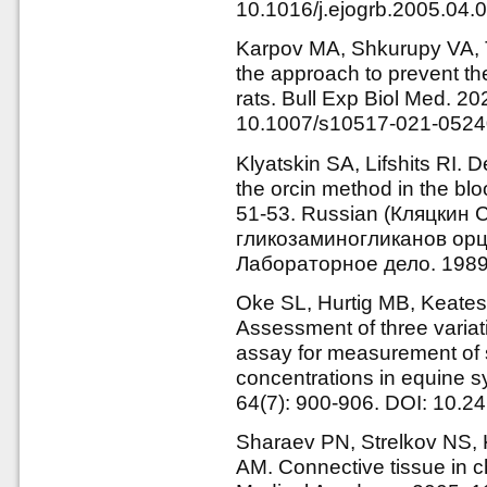
10.1016/j.ejogrb.2005.04.
Karpov MA, Shkurupy VA, Tro
the approach to prevent th
rats. Bull Exp Biol Med. 20
10.1007/s10517-021-0524
Klyatskin SA, Lifshits RI.
the orcin method in the blo
51-53. Russian (Кляцкин 
гликозаминогликанов орц
Лабораторное дело. 1989.
Oke SL, Hurtig MB, Keate
Assessment of three variat
assay for measurement of 
concentrations in equine sy
64(7): 900-906. DOI: 10.2
Sharaev PN, Strelkov NS, 
AM. Connective tissue in c