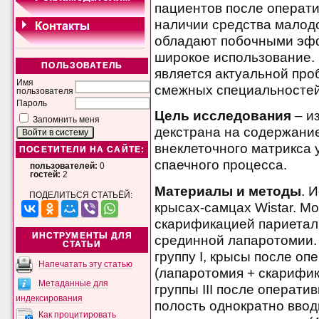
пациентов после операт
наличии средства малод
обладают побочными эфф
широкое использование. 
ПОЛЬЗОВАТЕЛЬ
является актуальной проб
Имя
смежных специальностей
пользователя
Пароль
Цель исследования
– и
Запомнить меня
декстрана на содержани
внеклеточного матрикса 
ПОСЕТИТЕЛИ НА САЙТЕ:
спаечного процесса.
пользователей:
0
гостей:
2
Материалы и методы
. 
ПОДЕЛИТЬСЯ СТАТЬЁЙ:
крысах-самцах Wistar. М
скарификацией париетал
ИНСТРУМЕНТЫ ДЛЯ
срединной лапаротомии.
СТАТЬИ
группу I, крысы после о
Напечатать эту статью
(лапаротомия + скарифик
Метаданные для
группы III после операт
индексирования
полость однократно ввод
Как процитировать