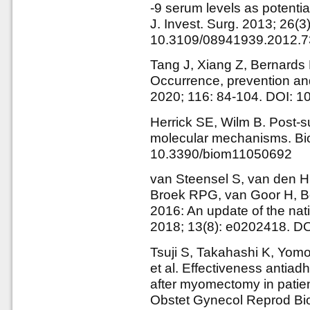
-9 serum levels as potentia
J. Invest. Surg. 2013; 26(3
10.3109/08941939.2012.
Tang J, Xiang Z, Bernards
Occurrence, prevention an
2020; 116: 84-104. DOI: 1
Herrick SE, Wilm B. Post-s
molecular mechanisms. Bio
10.3390/biom11050692
van Steensel S, van den 
Broek RPG, van Goor H, B
2016: An update of the na
2018; 13(8): e0202418. DO
Tsuji S, Takahashi K, Yomo
et al. Effectiveness antiad
after myomectomy in patien
Obstet Gynecol Reprod Bio