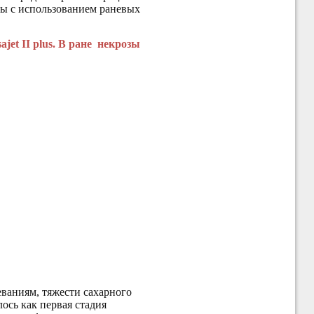
ны с использованием раневых
et II plus. В ране некрозы
ваниям, тяжести сахарного
ось как первая стадия