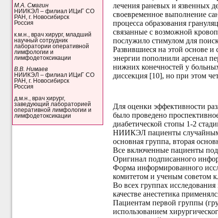
лечения раневых и язвенных д
М.А. Смагин
НИИКЭЛ – филиал ИЦиГ СО
своевременное выполнение сан
РАН, г. Новосибирск
процесса образования грануля
Россия
связанные с возможной кровоп
к.м.н., врач хирург, младший
послужило стимулом для поиска
научный сотрудник
лаборатории оперативной
Развившиеся на этой основе и
лимфологии и
энергии пополнили арсенал пе
лимфодетоксикации
нижних конечностей у больных
В.В. Нимаев
диссекция [10], но при этом ч
НИИКЭЛ – филиал ИЦиГ СО
РАН, г. Новосибирск
Россия
д.м.н., врач хирург,
заведующий лабораторией
Для оценки эффективности раз
оперативной лимфологии и
было проведено проспективное
лимфодетоксикации
диабетической стопы 1-2 стади
НИИКЭЛ пациенты случайным ме
основная группа, вторая основ
Все включенные пациенты под
Оригинал подписанного информ
Форма информированного иссл
комитетом и ученым советом 
Во всех группах исследования
качестве анестетика применялся
Пациентам первой группы (гру
использованием хирургическо