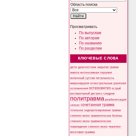
Область поиска
Просматривать
По выпускам
По авторам
По названию
По разделам
КЛЮЧЕВЫЕ СЛОВА
дети
диагностика
закрытая травма
интенсивная терапия
живота
коленный сустав
летальность
микрохирургия
огнестрельные ранения
остеосинтез
осложнения
острый
респираторный дистресс-синдром
политравма
реабилитация
сочетанная травма
сепсис
тотальное эндопротезирование
травма
спинного мозга
травматическая болезнь
спинного мозга
травматическое
черепно-
повреждение спинного мозга
мозговая травма