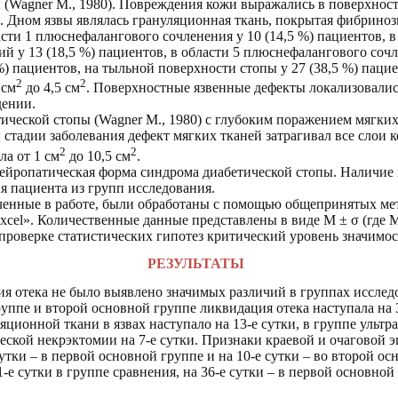
 (Wagner М., 1980). Повреждения кожи выражались в поверхност
. Дном язвы являлась грануляционная ткань, покрытая фибрино
сти 1 плюснефалангового сочленения у 10 (14,5 %) пациентов, в 
 у 13 (18,5 %) пациентов, в области 5 плюснефалангового сочле
 %) пациентов, на тыльной поверхности стопы у 27 (38,5 %) паци
2
2
 см
до 4,5 см
. Поверхностные язвенные дефекты локализовали
дении.
ической стопы (Wagner М., 1980) с глубоким поражением мягких
 стадии заболевания дефект мягких тканей затрагивал все слои 
2
2
а от 1 см
до 10,5 см
.
нейропатическая форма синдрома диабетической стопы. Наличие
я пациента из групп исследования.
енные в работе, были обработаны с помощью общепринятых мет
el». Количественные данные представлены в виде М ± σ (где М 
 проверке статистических гипотез критический уровень значимо
РЕЗУЛЬТАТЫ
ия отека не было выявлено значимых различий в группах исслед
уппе и второй основной группе ликвидация отека наступала на 
ционной ткани в язвах наступало на 13-е сутки, в группе ультр
еской некрэктомии на 7-е сутки. Признаки краевой и очаговой 
 сутки – в первой основной группе и на 10-е сутки – во второй о
-е сутки в группе сравнения, на 36-е сутки – в первой основной 