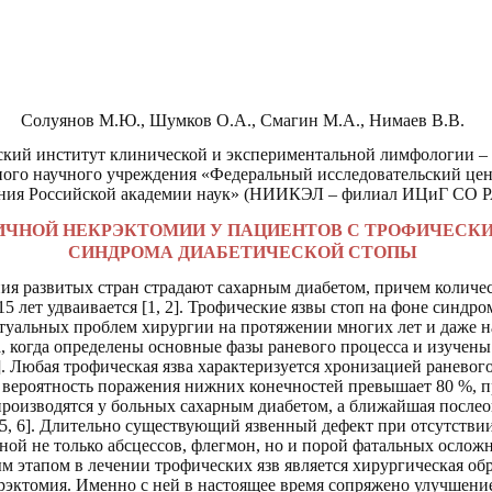
Солуянов М.Ю., Шумков О.А., Смагин М.А., Нимаев В.В.
ский институт клинической и экспериментальной лимфологии –
ного научного учреждения «Федеральный исследовательский цен
ния Российской академии наук»
(НИИКЭЛ – филиал ИЦиГ СО Р
ИЧНОЙ НЕКРЭКТОМИИ У ПАЦИЕНТОВ С ТРОФИЧЕСКИ
СИНДРОМА ДИАБЕТИЧЕСКОЙ СТОПЫ
ия развитых стран страдают сахарным диабетом, причем количе
15 лет удваивается [1, 2]. Трофические язвы стоп на фоне синдр
ктуальных проблем хирургии на протяжении многих лет и даже н
, когда определены основные фазы раневого процесса и изучены
. Любая трофическая язва характеризуется хронизацией раневог
т вероятность поражения нижних конечностей превышает 80 %, п
роизводятся у больных сахарным диабетом, а ближайшая послео
[5, 6]. Длительно существующий язвенный дефект при отсутстви
ной не только абсцессов, флегмон, но и порой фатальных осложн
ым этапом в лечении трофических язв является хирургическая обр
рэктомия. Именно с ней в настоящее время сопряжено улучшение