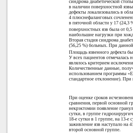
синдрома диабетической стопы
в наличии поверхностной язвы
дефекты локализовались в обла
4 плюснефаланговых сочленений
в пяточной области у 17 (24,3
поверхностных язв была от 0,5
наибольшие нагрузки при хож
Вторая стадия синдрома диабет
(56,25 %) больных. При данной
Площадь язвенного дефекта был
У всех пациентов отмечалась 
являлось критерием исключени
Количественные данные, получ
использованием программы «Exc
стандартное отклонение). При
При оценке сроков исчезновен
сравнения, первой основной гр
некрэктомии появление грануля
сутки, в группе гидрохирургич
18-е сутки в 1 группе, на 13-е
заживление язв наступало на 41
второй основной группе.