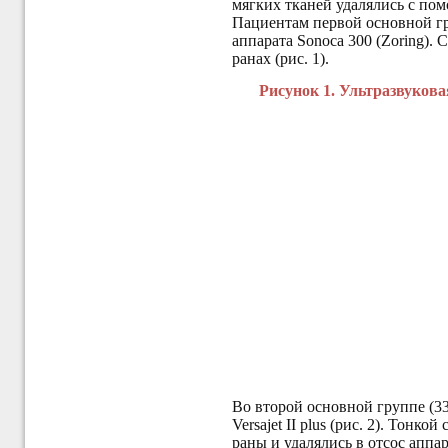
мягких тканей удалялись с по
Пациентам первой основной гр
аппарата Sonoca 300 (Zoring).
ранах (рис. 1).
Рисунок 1. Ультразвукова
Во второй основной группе (3
Versajet II plus (рис. 2). Тон
раны и удалялись в отсос апп