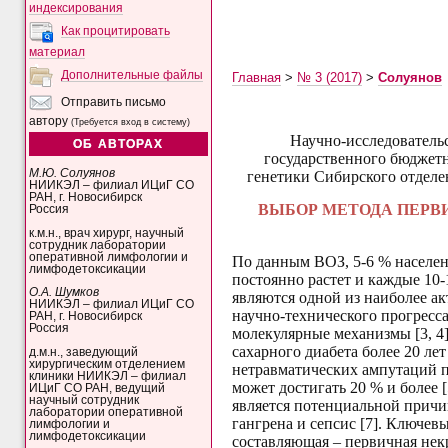
индексирования
Как процитировать
материал
Дополнительные файлы
Главная
>
№ 3 (2017)
>
Солуянов
Отправить письмо
автору
(Требуется вход в систему)
Научно-исследователь
ОБ АВТОРАХ
государственного бюджет
М.Ю. Солуянов
генетики Сибирского отделе
НИИКЭЛ – филиал ИЦиГ СО
РАН, г. Новосибирск
ВЫБОР МЕТОДА ПЕРВ
Россия
к.м.н., врач хирург, научный
сотрудник лаборатории
оперативной лимфологии и
По данным ВОЗ, 5-6 % населен
лимфодетоксикации
постоянно растет и каждые 10-
О.А. Шумков
являются одной из наиболее а
НИИКЭЛ – филиал ИЦиГ СО
научно-технического прогресса
РАН, г. Новосибирск
Россия
молекулярные механизмы [3, 4]
сахарного диабета более 20 ле
д.м.н., заведующий
хирургическим отделением
нетравматических ампутаций п
клиники НИИКЭЛ – филиал
может достигать 20 % и более 
ИЦиГ СО РАН, ведущий
научный сотрудник
является потенциальной причи
лаборатории оперативной
гангрена и сепсис [7]. Ключев
лимфологии и
лимфодетоксикации
составляющая – первичная нек