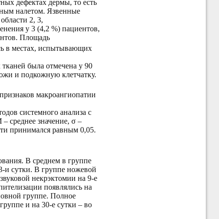
ных дефектах дермы, то есть
зным налетом. Язвенные
области 2, 3,
нения у 3 (4,2 %) пациентов,
ентов. Площадь
сь в местах, испытывающих
 тканей была отмечена у 90
кожи и подкожную клетчатку.
 признаков макроангиопатии
одов системного анализа с
– среднее значение, σ –
сти принимался равным 0,05.
ования. В среднем в группе
3-и сутки. В группе ножевой
азвуковой некрэктомии на 9-е
эпителизации появлялись на
сновной группе. Полное
группе и на 30-е сутки – во