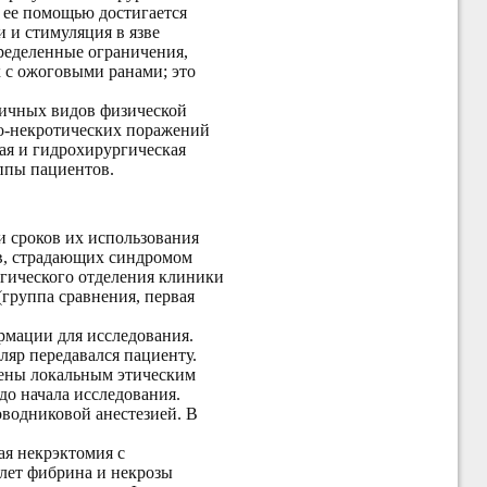
 ее помощью достигается
 и стимуляция в язве
ределенные ограничения,
 с ожоговыми ранами; это
личных видов физической
о-некротических поражений
ая и гидрохирургическая
уппы пациентов.
 сроков их использования
в, страдающих синдромом
ргического отделения клиники
группа сравнения, первая
рмации для исследования.
яр передавался пациенту.
дены локальным этическим
о начала исследования.
оводниковой анестезией. В
ая некрэктомия с
лет фибрина и некрозы