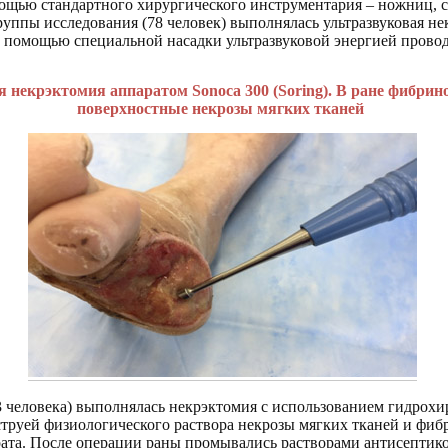
мощью стандартного хирургического инструментария – ножниц, 
уппы исследования (78 человек) выполнялась ультразвуковая н
 С помощью специальной насадки ультразвуковой энергией прово
я некрэктомия аппаратом Sonoca 300 (Soring). В ране фибри
поверхностные некрозы мягких тканей
3 человека) выполнялась некрэктомия с использованием гидрох
кой струей физиологического раствора некрозы мягких тканей и фи
арата. После операции раны промывались растворами антисептик