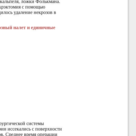
скальпеля, ложки Фолькмана.
екрэктомия с помощью
дилось удаление некрозов в
нозный налет и единичные
ирургической системы
брин иссекались с поверхности
ов. Среднее время операции