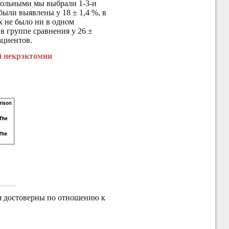
рольными мы выбрали 1-3-и
 были выявлены у 18 ± 1,4 %, в
х не было ни в одном
 группе сравнения у 26 ±
ациентов.
й некрэктомии
ия достоверны по отношению к