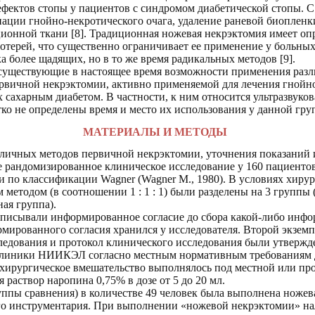
ефектов стопы у пациентов с синдромом диабетической стопы. С
ации гнойно-некротического очага, удаление раневой биопленки
ционной ткани [8]. Традиционная ножевая некрэктомия имеет оп
отерей, что существенно ограничивает ее применение у больных
 более щадящих, но в то же время радикальных методов [9].
 существующие в настоящее время возможности применения раз
рвичной некрэктомии, активно применяемой для лечения гнойн
 сахарным диабетом. В частности, к ним относится ультразвуков
етко не определены время и место их использования у данной гр
МАТЕРИАЛЫ И МЕТОДЫ
личных методов первичной некрэктомии, уточнения показаний и
 рандомизированное клиническое исследование у 160 пациенто
и по классификации Wagner (Wagner М., 1980). В условиях хиру
тодом (в соотношении 1 : 1 : 1) были разделены на 3 группы (
ная группа).
писывали информированное согласие до сбора какой-либо инфо
ированного согласия хранился у исследователя. Второй экземпл
едования и протокол клинического исследования были утверж
клиники НИИКЭЛ согласно местным нормативным требованиям д
 хирургическое вмешательство выполнялось под местной или пр
 раствор наропина 0,75% в дозе от 5 до 20 мл.
ппы сравнения) в количестве 49 человек была выполнена ножев
го инструментария. При выполнении «ножевой некрэктомии» на