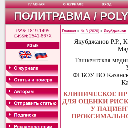
ГЛАВНАЯ
О ЖУРНАЛЕ
ВХОД
ПОЛИТРАВМА / POL
1819-1495
ISSN:
Главная
>
№ 3 (2020)
>
Якубджанов
2541-867X
E-ISSN:
Якубджанов Р.Р., 
ЯЗЫК
Мад
Ташкентская меди
ФГБОУ ВО Казанск
Ка
КЛИНИЧЕСКОЕ П
ДЛЯ ОЦЕНКИ РИС
У ПАЦИЕН
ПРОКСИМАЛЬНО