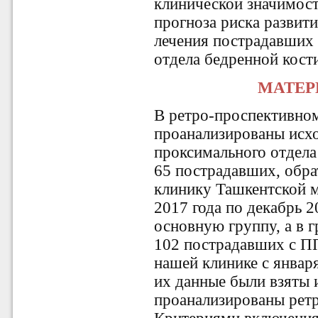
клинической значимос
прогноза риска развит
лечения пострадавших
отдела бедренной кост
МАТЕР
В ретро-проспективно
проанализированы исх
проксимального отдела
65 пострадавших, обр
клинику Ташкентской м
2017 года по декабрь 2
основную группу, а в 
102 пострадавших с П
нашей клинике с января
их данные были взяты 
проанализированы рет