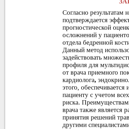
ЗА
Согласно результатам 
подтверждается эффек
прогностической оцен
осложнений у пациенто
отдела бедренной кост
Данный метод использ
задействовать множест
профиля для мультидис
от врача приемного пок
кардиолога
,
эндокринол
этого, обеспечивается
пациенту с учетом вс
риска. Преимуществам
врача также является 
принятия решений тра
другими специалистами