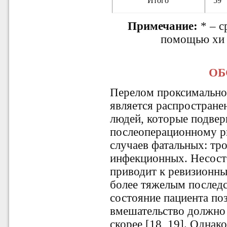
Итого
59
Примечание:
* – с
помощью хи к
ОБ
Перелом проксимальног
является распростран
людей, которые подве
послеоперационному р
случаев фатальных: тр
инфекционных. Несост
приводит к ревизионны
более тяжелым последс
состояние пациента поз
вмешательство должно
скорее [18, 19]. Одна