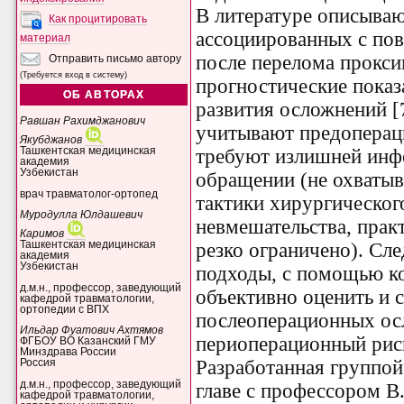
В литературе описыва
Как процитировать
ассоциированных с по
материал
после перелома прокси
Отправить письмо автору
(Требуется вход в систему)
прогностические показ
ОБ АВТОРАХ
развития осложнений [
Равшан Рахимджанович
учитывают предопераци
Якубджанов
Ташкентская медицинская
требуют излишней инф
академия
Узбекистан
обращении (не охватыв
врач травматолог-ортопед
тактики хирургическог
Муродулла Юлдашевич
невмешательства, прак
Каримов
резко ограничено). Сл
Ташкентская медицинская
академия
Узбекистан
подходы, с помощью к
д.м.н., профессор, заведующий
объективно оценить и 
кафедрой травматологии,
ортопедии с ВПХ
послеоперационных ос
Ильдар Фуатович Ахтямов
периоперационный рис
ФГБОУ ВО Казанский ГМУ
Минздрава России
Разработанная группой
Россия
д.м.н., профессор, заведующий
главе с профессором 
кафедрой травматологии,