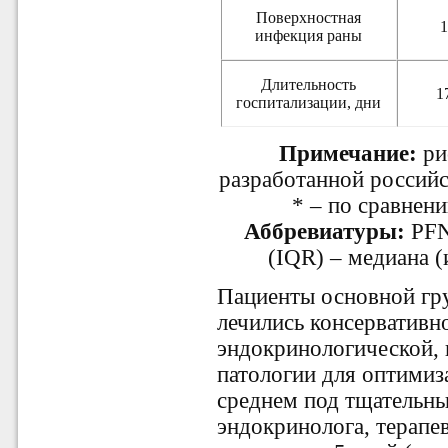
Поверхностная
1
инфекция раны
Длительность
1
госпитализации, дни
Примечание:
ри
разработанной россий
* – по сравнен
Аббревиатуры:
PFN
(IQR) – медиана (
Пациенты основной гру
лечились консервативн
эндокринологической,
патологии для оптимиз
среднем под тщательны
эндокринолога, терапе