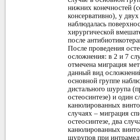
нижних конечностей (
консервативно), у дву
наблюдалась поверхнос
хирургической вмешат
после антибиотикотера
После проведения ост
осложнения: в 2 и 7 сл
отмечена миграция мет
данный вид осложнений
основной группе наблю
дистального шурупа (
остеосинтезе) и один с
канюлированных винтов
случаях – миграция с
остеосинтезе, два случ
канюлированных винтов
шурупов при интрамеду