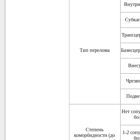
Внутри
Субка
Трансце
Тип перелома
Базисце
Внес
Чрезв
Подве
Нет соп
бо
Степень
1-2 соп
коморбидности (до
бо