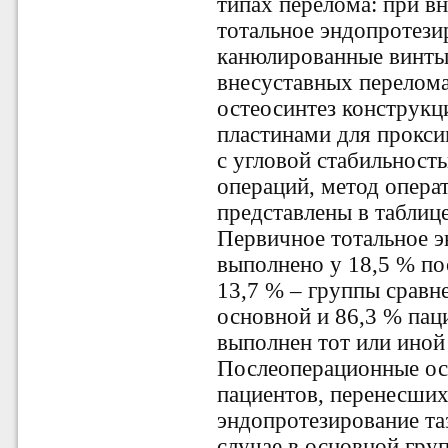
типах перелома: при в
тотальное эндопротези
канюлированные винты
внесуставных перелом
остеосинтез конструкц
пластинами для прокси
с угловой стабильност
операций, метод опера
представлены в таблице
Первичное тотальное 
выполнено у 18,5 % п
13,7 % – группы сравне
основной и 86,3 % пац
выполнен тот или иной 
Послеоперационные ос
пациентов, перенесших
эндопротезирование та
случае в основной гру