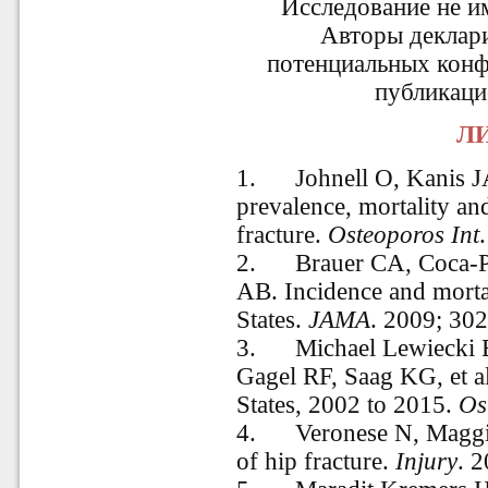
Исследование не и
Авторы деклар
потенциальных конф
публикаци
ЛИ
1.
Johnell O, Kanis J
prevalence, mortality and
fracture.
Osteoporos Int
2.
Brauer CA, Coca-P
AB. Incidence and mortal
States.
JAMA
. 2009; 30
3.
Michael Lewiecki E
Gagel RF, Saag KG, et al
States, 2002 to 2015.
Os
4.
Veronese N, Maggi
of hip fracture.
Injury
. 