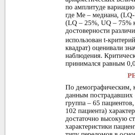
по амплитуде вариацио
где Ме – медиана, (LQ
(LQ – 25%, UQ – 75% к
достоверности различ
использован t-критери
квадрат) оценивали зн
наблюдения. Критическ
принимался равным 0,0
Р
По демографическим, 
данным пострадавших 
группа – 65 пациентов,
102 пациента) характе
достаточно высокую ст
характеристики пациен
типу переломов в осно