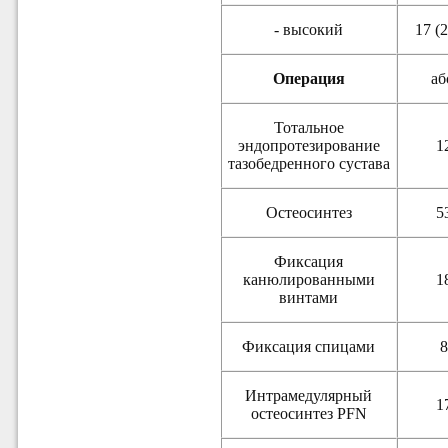
- высокий
17 (2
Операция
аб
Тотальное
эндопротезирование
1
тазобедренного сустава
Остеосинтез
5
Фиксация
канюлированными
1
винтами
Фиксация спицами
8
Интрамедулярный
1
остеосинтез PFN