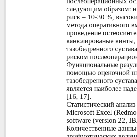
послеоперационных ос
следующим образом: ни
риск – 10-30 %, высоки
метода оперативного 
проведение остеосинте
канюлированые винты, 
тазобедренного сустав
риском послеоперацио
Функциональные резуль
помощью оценочной ш
тазобедренного сустава 
является наиболее над
[16, 17].
Статистический анализ
Microsoft Excel (Redmo
software (version 22, 
Количественные данные
арифметических величи