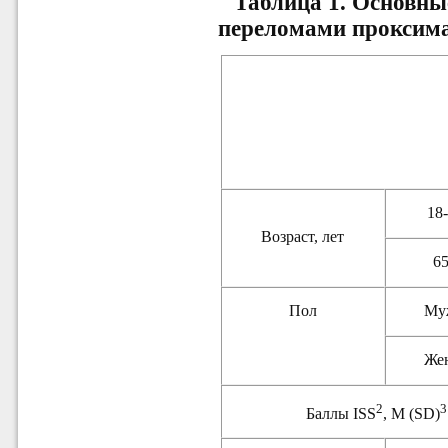
Таблица 1. Основны
переломами проксима
18
Возраст, лет
6
Пол
Му
Же
2
3
Баллы ISS
, M (SD)