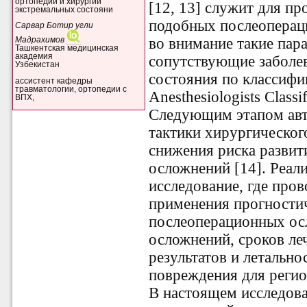
ортопедии и хирургии
[12, 13] служит для п
экстремальных состояни
подобных послеоперац
Сарвар Ботир угли
во внимание такие пара
Мадрахимов
Ташкентская медицинская
академия
сопутствующие заболев
Узбекистан
состояния по классифи
ассистент кафедры
травматологии, ортопедии с
Anesthesiologists Classi
ВПХ,
Следующим этапом авт
тактики хирургическо
снижения риска разви
осложнений [14]. Реал
исследование, где про
применения прогности
послеоперационных ос
осложнений, сроков ле
результатов и летально
повреждения для регион
В настоящем исследов