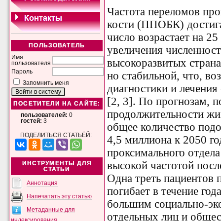
Частота переломов про
кости (ППОБК) достига
число возрастает на 25
ПОЛЬЗОВАТЕЛЬ
увеличения численности
Имя
высокоразвитых страна
пользователя
Пароль
но стабильной, что, в
Запомнить меня
диагностики и лечения
[2, 3]. По прогнозам, 
ПОСЕТИТЕЛИ НА САЙТЕ:
продолжительности жи
пользователей:
0
гостей:
3
общее количество подо
ПОДЕЛИТЬСЯ СТАТЬЁЙ:
4,5 миллиона к 2050 го
проксимального отдела
высокой частотой пос
ИНСТРУМЕНТЫ ДЛЯ
СТАТЬИ
Одна треть пациентов
Аннотация
погибает в течение год
Напечатать эту статью
большим социально-эк
Метаданные для
отдельных лиц и обществ
индексирования