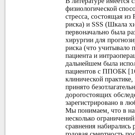
В литературе имеется 
физиологической спосо
стресса, состоящая из
риска) и SSS (Шкала хи
первоначально была ра
хирургии для прогноз
риска (что учитывало 
пациента и интраопера
дальнейшем была испол
пациентов с ППОБК [1
клинической практике,
принято безотлагательн
дорогостоящих обслед
зарегистрировано в л
Мы понимаем, что в н
несколько ограничений
сравнения набирались 
годовая смертность по