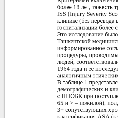
Критериями включения 
более 18 лет, тяжесть 
ISS (Injury Severity S
клинике (без перевода 
госпитализации более с
Это исследование был
Ташкентской медицинс
информированное согла
процедуры, проводимые
людей, соответствовал
1964 года и ее послед
аналогичным этическим
В таблице 1 представл
демографических и кл
с ППОБК при поступлен
65 и > – пожилой), пол
3+ сопутствующих хро
классификация ASA (кл