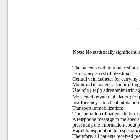
Note:
No statistically significan
The patients with traumatic shock 
Temporary arrest of bleeding;
Central vein catheter for carrying 
Multimodal analgesia for arresting 
Use of ά
и β
adrenomimetric age
1
2
Moistened oxygen inhalation; for p
insufficiency – tracheal intubatio
Transport immobilization;
Transportation of patients in horiz
A telephone message to the special
presenting the information about p
Rapid transportation to a specializ
Therefore, all patients received pr