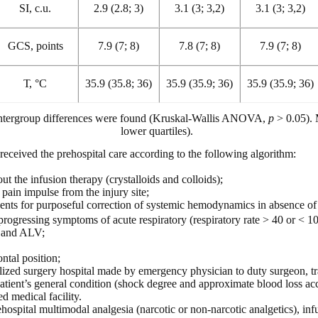
SI, c.u.
2.9 (2.8; 3)
3.1 (3; 3,2)
3.1 (3; 3,2)
GCS, points
7.9 (7; 8)
7.8 (7; 8)
7.9 (7; 8)
Т, °С
35.9 (35.8; 36)
35.9 (35.9; 36)
35.9 (35.9; 36)
t intergroup differences were found (Kruskal-Wallis ANOVA,
p
> 0.05). 
lower quartiles).
received the prehospital care according to the following algorithm:
out the infusion therapy (crystalloids and colloids);
pain impulse from the injury site;
nts for purposeful correction of systemic hemodynamics in absence of 
rogressing symptoms of acute respiratory (respiratory rate > 40 or < 1
n and ALV;
ontal position;
ized surgery hospital made by emergency physician to duty surgeon, tra
atient’s general condition (shock degree and approximate blood loss ac
ed medical facility.
ehospital multimodal analgesia (narcotic or non-narcotic analgetics), inf