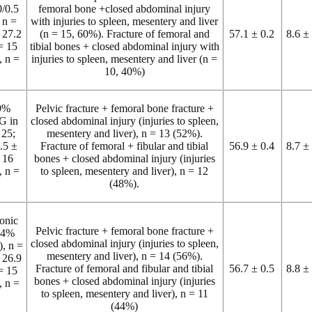
/0.5
femoral bone +closed abdominal injury
, n =
with injuries to spleen, mesentery and liver
 27.2
(n = 15, 60%). Fracture of femoral and
57.1 ± 0.2
8.6 ±
= 15
tibial bones + closed abdominal injury with
 n =
injuries to spleen, mesentery and liver (n =
10, 40%)
.9%
Pelvic fracture + femoral bone fracture +
G in
closed abdominal injury (injuries to spleen,
 25;
mesentery and liver), n = 13 (52%).
.5 ±
Fracture of femoral + fibular and tibial
56.9 ± 0.4
8.7 ±
 16
bones + closed abdominal injury (injuries
 n =
to spleen, mesentery and liver), n = 12
(48%).
tonic
Pelvic fracture + femoral bone fracture +
+ 4%
closed abdominal injury (injuries to spleen,
), n =
mesentery and liver), n = 14 (56%).
 26.9
Fracture of femoral and fibular and tibial
56.7 ± 0.5
8.8 ±
= 15
bones + closed abdominal injury (injuries
 n =
to spleen, mesentery and liver), n = 11
(44%)