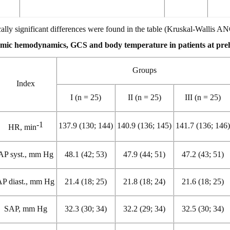
cally significant differences were found in the table (Kruskal-Wallis 
temic hemodynamics, GCS and body temperature in patients at preh
Groups
Index
I (n = 25)
II (n = 25)
III (n = 25)
-1
137.9 (130; 144)
140.9 (136; 145)
141.7 (136; 146
HR, min
AP syst., mm Hg
48.1 (42; 53)
47.9 (44; 51)
47.2 (43; 51)
AP diast., mm Hg
21.4 (18; 25)
21.8 (18; 24)
21.6 (18; 25)
SAP, mm Hg
32.3 (30; 34)
32.2 (29; 34)
32.5 (30; 34)