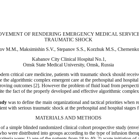
ROVEMENT OF RENDERING EMERGENCY MEDICAL SERVICE
TRAUMATIC SHOCK
nov M.M., Maksimishin S.V., Stepanov S.S., Korzhuk M.S., Chernenko
Kabanov City Clinical Hospital No.1,
Omsk State Medical University, Omsk, Russia
dern critical care medicine, patients with traumatic shock should receiv
use the algorithmic complex emergent care at the prehospital and hospital 
roving outcomes [2]. However the problem of fluid load from perspective
te the fact of the properly developed and effective algorithmic complex
tudy
was
to define the main organizational and tactical priorities when
nt with serious traumatic shock at the prehospital and hospital stages fo
MATERIALS AND METHODS
of a simple blinded randomized clinical cohort prospective study (envel
ho were distributed into groups according to the type of infusion therap
criteria were: 1) age of the patients from 18 to 40; 2) acute initiation of 