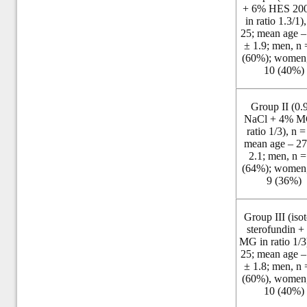
+ 6% HES 200
in ratio 1.3/1)
25; mean age –
± 1.9; men, n 
(60%); women,
10 (40%)
Group II (0
NaCl + 4% M
ratio 1/3), n =
mean age – 27
2.1; men, n =
(64%); women,
9 (36%)
Group III (iso
sterofundin 
MG in ratio 1/3
25; mean age –
± 1.8; men, n 
(60%), women,
10 (40%)