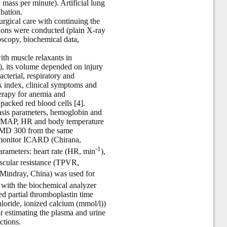
 mass per minute). Artificial lung
ubation.
surgical care with continuing the
ations were conducted (plain X-ray
oscopy, biochemical data,
ith muscle relaxants in
), its volume depended on injury
acterial, respiratory and
k index, clinical symptoms and
therapy for anemia and
packed red blood cells [4].
asis parameters, hemoglobin and
, MAP, HR and body temperature
er MD 300 from the same
 monitor ICARD (Chirana,
-1
arameters: heart rate (HR, min
),
vascular resistance (TPVR,
(Mindray, China) was used for
 with the biochemical analyzer
 partial thromboplastin time
loride, ionized calcium (mmol/l))
 estimating the plasma and urine
ctions.