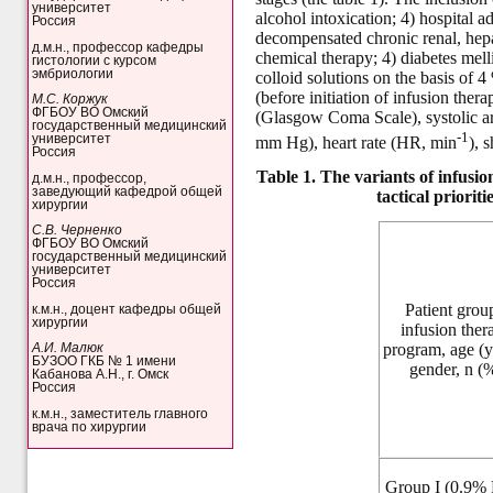
университет
alcohol intoxication; 4) hospital a
Россия
decompensated chronic renal, hepa
д.м.н., профессор кафедры
chemical therapy; 4) diabetes melli
гистологии с курсом
эмбриологии
colloid solutions on the basis of
(before initiation of infusion ther
М.С. Коржук
ФГБОУ ВО Омский
(Glasgow Coma Scale), systolic ar
государственный медицинский
-1
университет
mm Hg), heart rate (HR, min
), 
Россия
Table 1. The variants of infusio
д.м.н., профессор,
заведующий кафедрой общей
tactical priorit
хирургии
С.В. Черненко
ФГБОУ ВО Омский
государственный медицинский
университет
Россия
Patient grou
к.м.н., доцент кафедры общей
хирургии
infusion ther
program, age (y
А.И. Малюк
БУЗОО ГКБ № 1 имени
gender, n (
Кабанова А.Н., г. Омск
Россия
к.м.н., заместитель главного
врача по хирургии
Group I (0.9%