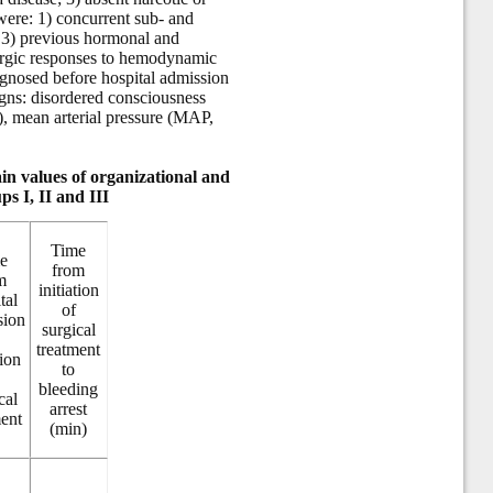
 were: 1) concurrent sub- and
; 3) previous hormonal and
allergic responses to hemodynamic
agnosed before hospital admission
signs: disordered consciousness
), mean arterial pressure (MAP,
ain values of organizational and
ps I, II and III
Time
e
from
m
initiation
tal
of
sion
surgical
treatment
tion
to
bleeding
cal
arrest
ment
(min)