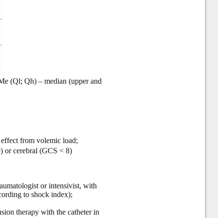
Me (Ql; Qh) – median (upper and
effect from volemic load;
0) or cerebral (GCS < 8)
umatologist or intensivist, with
cording to shock index);
usion therapy with the catheter in