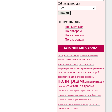
Область поиска
Просматривать
По выпускам
По авторам
По названию
По разделам
КЛЮЧЕВЫЕ СЛОВА
дети
диагностика
закрытая травма
интенсивная терапия
живота
коленный сустав
летальность
микрохирургия
огнестрельные ранения
остеосинтез
осложнения
острый
респираторный дистресс-синдром
политравма
реабилитация
сочетанная травма
сепсис
тотальное эндопротезирование
травма
спинного мозга
травматическая болезнь
спинного мозга
травматическое
черепно-
повреждение спинного мозга
мозговая травма