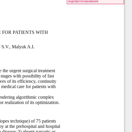
эндопротезирование
 FOR PATIENTS WITH
 S.V.
,
Malyuk A.I.
e the urgent surgical treatment
stages with possibility of fast
s of its efficiency, continuity
 medical care for patients with
 rendering algorithmic complex
r realization of its optimization.
opes technique) of 75 patients
y at the prehospital and hospital
a disease; 3) absent narcotic or