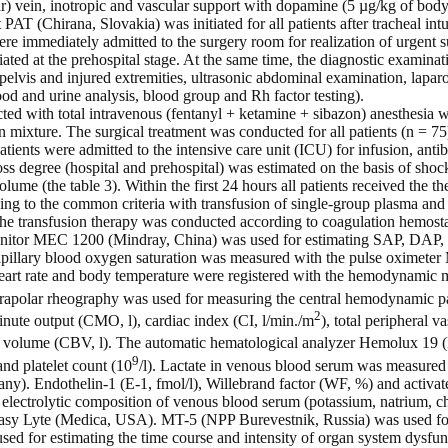
lar) vein, inotropic and vascular support with dopamine (5 µg/kg of body
PAT (Chirana, Slovakia) was initiated for all patients after tracheal int
were immediately admitted to the surgery room for realization of urgent 
iated at the prehospital stage. At the same time, the diagnostic examin
 pelvis and injured extremities, ultrasonic abdominal examination, lapar
od and urine analysis, blood group and Rh factor testing).
ed with total intravenous (fentanyl + ketamine + sibazon) anesthesia w
 mixture. The surgical treatment was conducted for all patients (n = 75
 patients were admitted to the intensive care unit (ICU) for infusion, antib
ss degree (hospital and prehospital) was estimated on the basis of shoc
olume (the table 3). Within the first 24 hours all patients received the 
g to the common criteria with transfusion of single-group plasma and 
the transfusion therapy was conducted according to coagulation hemost
nitor MEC 1200 (Mindray, China) was used for estimating SAP, DAP
 Capillary blood oxygen saturation was measured with the pulse oximet
art rate and body temperature were registered with the hemodynamic
Tetrapolar rheography was used for measuring the central hemodynamic p
2
inute output (CMO, l), cardiac index (CI, l/min./m
), total peripheral 
od volume (CBV, l). The automatic hematological analyzer Hemolux 19 
9
nd platelet count (10
/l). Lactate in venous blood serum was measured
. Endothelin-1 (E-1, fmol/l), Willebrand factor (WF, %) and activated
lectrolytic composition of venous blood serum (potassium, natrium, ch
Easy Lyte (Medica, USA). MT-5 (NPP Burevestnik, Russia) was used for
d for estimating the time course and intensity of organ system dysfun