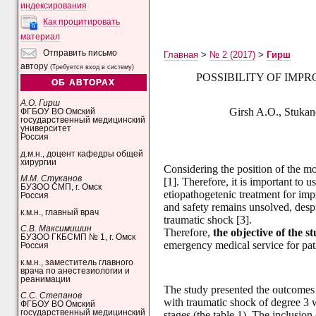
индексирования
Как процитировать
материал
Отправить письмо
Главная
>
№ 2 (2017)
>
Гирш
автору
(Требуется вход в систему)
POSSIBILITY OF IMP
ОБ АВТОРАХ
А.О. Гирш
Girsh A.O., Stuka
ФГБОУ ВО Омский
государственный медицинский
университет
Россия
д.м.н., доцент кафедры общей
хирургии
Considering the position of the mo
М.М. Стуканов
[1]. Therefore, it is important to 
БУЗОО СМП, г. Омск
etiopathogetenic treatment for imp
Россия
and safety remains unsolved, despi
к.м.н., главный врач
traumatic shock [3].
С.В. Максимишин
Therefore,
the objective of the s
БУЗОО ГКБСМП № 1, г. Омск
emergency medical service for patie
Россия
к.м.н., заместитель главного
врача по анестезиологии и
реанимации
The study presented the outcomes 
С.С. Степанов
with traumatic shock of degree 3 w
ФГБОУ ВО Омский
государственный медицинский
stages (the table 1). The inclusion 