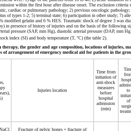
dmission within the first hour after disease onset. The exclusion criteria
tic, cardiac or pulmonary pathology; 2) previous oncologic pathology
tus of types 1-2; 5) terminal state; 6) participation in other study; 7) 
 4 % modified gelatin and 6 % HES. Traumatic shock of degree 3 was di
apy) in presence of history of injuries and on the basis of the following 
terial pressure (SAP, mm Hg), diastolic arterial pressure (DAP, mm Hg
shock index (SI) and body temperature (T, °C) (the table 2).
n therapy, the gender and age composition, locations of injuries, m
ies of arrangement of emergency medical aid for patients in the grou
Tim
Time from
fro
initiation of
hospi
ps,
anti-shock
admis
apy
measures
Injuries location
to
ears),
before
initia
%)
hospital
of
admission
surgi
(min)
treat
 NaCl
Fracture of pelvic bones + fracture of