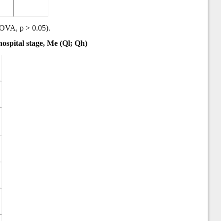
ANOVA, p > 0.05).
ospital stage, Me (Ql; Qh)
)