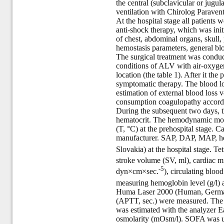
the central (subclavicular or jugu
ventilation with Chirolog Paravent 
At the hospital stage all patients 
anti-shock therapy, which was init
of chest, abdominal organs, skull,
hemostasis parameters, general blo
The surgical treatment was conduct
conditions of ALV with air-oxygen
location (the table 1). After it the
symptomatic therapy. The blood lo
estimation of external blood loss v
consumption coagulopathy accordin
During the subsequent two days, 
hematocrit. The hemodynamic mo
(T, °C) at the prehospital stage.
manufacturer. SAP, DAP, MAP, he
Slovakia) at the hospital stage. 
stroke volume (SV, ml), cardiac m
-5
dyn
×cm×sec.
), circulating blo
measuring hemoglobin level (g/l) a
Huma Laser 2000 (Human, Germany)
(APTT, sec.) were measured. The e
was estimated with the analyzer 
osmolarity (mOsm/l). SOFA was use