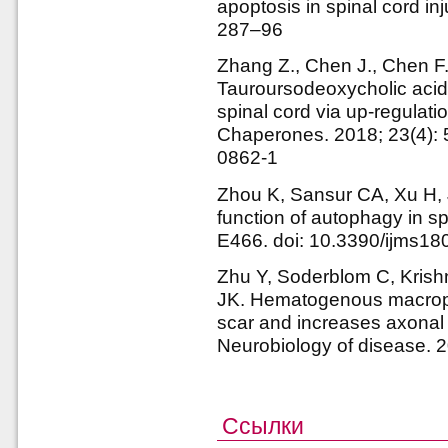
apoptosis in spinal cord in
287–96
Zhang Z., Chen J., Chen F., 
Tauroursodeoxycholic acid 
spinal cord via up-regulati
Chaperones. 2018; 23(4): 
0862-1
Zhou K, Sansur CA, Xu H, J
function of autophagy in spi
E466. doi: 10.3390/ijms1
Zhu Y, Soderblom C, Krish
JK. Hematogenous macropha
scar and increases axonal g
Neurobiology of disease. 
Ссылки