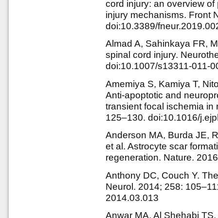
cord injury: an overview o
injury mechanisms. Front N
doi:10.3389/fneur.2019.0
Almad A, Sahinkaya FR, Mc
spinal cord injury. Neuroth
doi:10.1007/s13311-011-0
Amemiya S, Kamiya T, Nito 
Anti-apoptotic and neuropr
transient focal ischemia in
125–130. doi:10.1016/j.ej
Anderson MA, Burda JE, R
et al. Astrocyte scar forma
regeneration. Nature. 201
Anthony DC, Couch Y. The 
Neurol. 2014; 258: 105–111
2014.03.013
Anwar MA, Al Shehabi TS, 