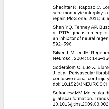
Shechter R, Raposo C, Lond
scar-monocyte interplay: a 
repair. PloS one. 2011; 6:
Shen YQ, Tenney AP, Busch
al. PTPsigma is a receptor 
an inhibitor of neural rege
592–596
Silver J, Miller JH. Regene
Neurosci. 2004; 5: 146–15
Soderblom C, Luo X, Blum
J, et al. Perivascular fibrob
contusive spinal cord inju
doi: 10.1523/JNEUROSCI.
Sofroniew MV. Molecular dis
glial scar formation. Trend
10.1016/j.tins.2009.08.002