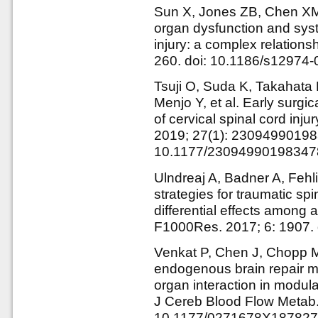
Sun X, Jones ZB, Chen XM,
organ dysfunction and syst
injury: a complex relations
260. doi: 10.1186/s12974
Tsuji O, Suda K, Takahat
Menjo Y, et al. Early surgic
of cervical spinal cord inj
2019; 27(1): 23094990198
10.1177/23094990198347
Ulndreaj A, Badner A, Fehl
strategies for traumatic spi
differential effects among a
F1000Res. 2017; 6: 1907. 
Venkat P, Chen J, Chopp M
endogenous brain repair 
organ interaction in modula
J Cereb Blood Flow Metab.
10.1177/0271678X18782