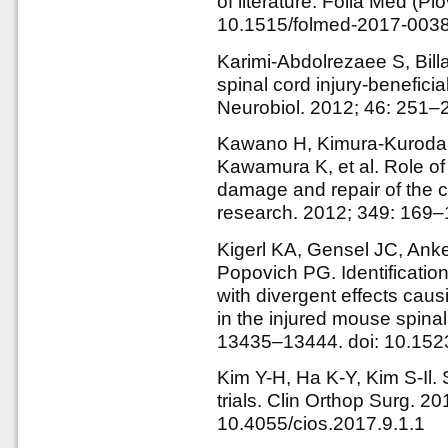
of literature. Folia Med (Pl
10.1515/folmed-2017-003
Karimi-Abdolrezaee S, Billa
spinal cord injury-beneficia
Neurobiol. 2012; 46: 251–
Kawano H, Kimura-Kuroda J
Kawamura K, et al. Role of 
damage and repair of the c
research. 2012; 349: 169
Kigerl KA, Gensel JC, Ank
Popovich PG. Identificatio
with divergent effects caus
in the injured mouse spinal
13435–13444. doi: 10.15
Kim Y-H, Ha K-Y, Kim S-Il. S
trials. Clin Orthop Surg. 20
10.4055/cios.2017.9.1.1