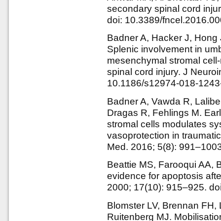
secondary spinal cord injur
doi: 10.3389/fncel.2016.0
Badner A, Hacker J, Hong 
Splenic involvement in umbi
mesenchymal stromal cell-m
spinal cord injury. J Neuro
10.1186/s12974-018-1243
Badner A, Vawda R, Laliber
Dragas R, Fehlings M. Earl
stromal cells modulates sy
vasoprotection in traumatic
Med. 2016; 5(8): 991–1003
Beattie MS, Farooqui AA, 
evidence for apoptosis afte
2000; 17(10): 915–925. do
Blomster LV, Brennan FH,
Ruitenberg MJ. Mobilisatio