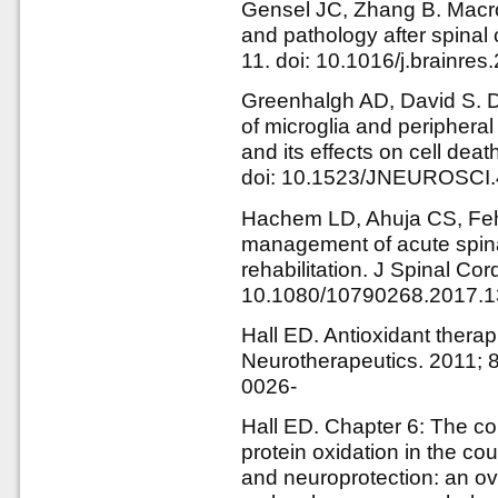
Gensel JC, Zhang B. Macrop
and pathology after spinal 
11. doi: 10.1016/j.brainre
Greenhalgh AD, David S. D
of microglia and peripheral
and its effects on cell dea
doi: 10.1523/JNEUROSCI.
Hachem LD, Ahuja CS, Fe
management of acute spinal 
rehabilitation. J Spinal Co
10.1080/10790268.2017.
Hall ED. Antioxidant therapi
Neurotherapeutics. 2011; 
0026-
Hall ED. Chapter 6: The con
protein oxidation in the c
and neuroprotection: an ov