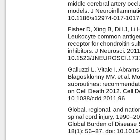
middle cerebral artery occ
models. J Neuroinflammatio
10.1186/s12974-017-1017
Fisher D, Xing B, Dill J, Li
Leukocyte common antigen-
receptor for chondroitin s
inhibitors. J Neurosci. 201
10.1523/JNEUROSCI.1737
Galluzzi L, Vitale I, Abra
Blagosklonny MV, et al. Mol
subroutines: recommendat
on Cell Death 2012. Cell De
10.1038/cdd.2011.96
Global, regional, and natio
spinal cord injury, 1990–20
Global Burden of Disease 
18(1): 56–87. doi: 10.10