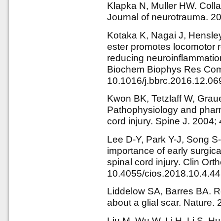
Klapka N, Muller HW. Collag
Journal of neurotrauma. 2
Kotaka K, Nagai J, Hensle
ester promotes locomotor re
reducing neuroinflammatio
Biochem Biophys Res Comm
10.1016/j.bbrc.2016.12.06
Kwon BK, Tetzlaff W, Graue
Pathophysiology and pharm
cord injury. Spine J. 2004;
Lee D-Y, Park Y-J, Song S
importance of early surgic
spinal cord injury. Clin Or
10.4055/cios.2018.10.4.4
Liddelow SA, Barres BA. Re
about a glial scar. Nature
Liu M, Wu W, Li H, Li S, H