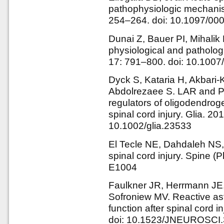
pathophysiologic mechanis
254–264. doi: 10.1097/0
Dunai Z, Bauer PI, Mihalik
physiological and patholog
17: 791–800. doi: 10.100
Dyck S, Kataria H, Akbari-K
Abdolrezaee S. LAR and P
regulators of oligodendroge
spinal cord injury. Glia. 20
10.1002/glia.23533
El Tecle NE, Dahdaleh NS, 
spinal cord injury. Spine (
E1004
Faulkner JR, Herrmann JE
Sofroniew MV. Reactive ast
function after spinal cord 
doi: 10.1523/JNEUROSCI.