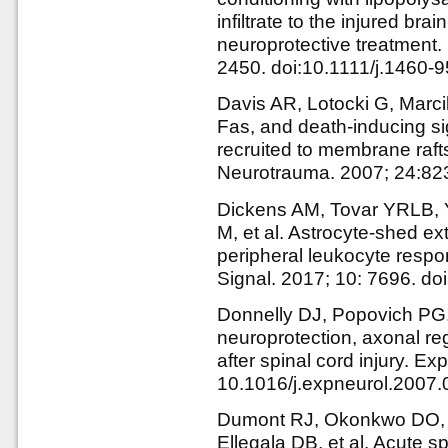
infiltrate to the injured bra
neuroprotective treatment.
2450. doi:10.1111/j.1460-
Davis AR, Lotocki G, Marc
Fas, and death-inducing si
recruited to membrane rafts 
Neurotrauma. 2007; 24:82
Dickens AM, Tovar YRLB, 
M, et al. Astrocyte-shed ext
peripheral leukocyte respon
Signal. 2017; 10: 7696. do
Donnelly DJ, Popovich PG. 
neuroprotection, axonal re
after spinal cord injury. E
10.1016/j.expneurol.2007.
Dumont RJ, Okonkwo DO, V
Ellegala DB, et al. Acute spi