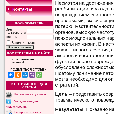
Несмотря на достижения
реабилитации и ухода, 
повреждением спинного 
проблемами, включающим
ПОЛЬЗОВАТЕЛЬ
потерю чувствительност
Имя
органов, высокую частот
пользователя
психоэмоциональных нар
Пароль
аспекты их жизни. В нас
Запомнить меня
эффективного лечения, 
ПОСЕТИТЕЛИ НА САЙТЕ:
аксонов и восстановлен
пользователей:
0
функций после поврежден
гостей:
4
обусловлено сложностью 
ПОДЕЛИТЬСЯ СТАТЬЁЙ:
Поэтому понимание пато
мозга необходимо для о
стратегий.
ИНСТРУМЕНТЫ ДЛЯ
СТАТЬИ
Цель –
представить сов
Напечатать эту статью
травматического поврежд
Метаданные для
индексирования
Результаты.
Показано на
Как процитировать