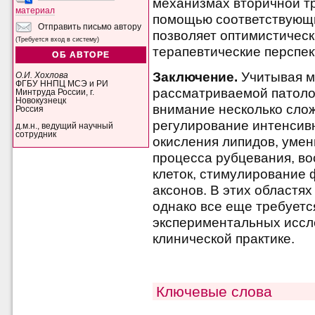
механизмах вторичной т
материал
помощью соответствующи
Отправить письмо автору
позволяет оптимистичес
(Требуется вход в систему)
терапевтические перспе
ОБ АВТОРЕ
Заключение.
Учитывая м
О.И. Хохлова
ФГБУ ННПЦ МСЭ и РИ
рассматриваемой патолог
Минтруда России, г.
Новокузнецк
внимание несколько слож
Россия
регулирование интенсивн
д.м.н., ведущий научный
сотрудник
окисления липидов, умен
процесса рубцевания, в
клеток, стимулирование
аксонов. В этих областя
однако все еще требуетс
экспериментальных иссл
клинической практике.
Ключевые слова