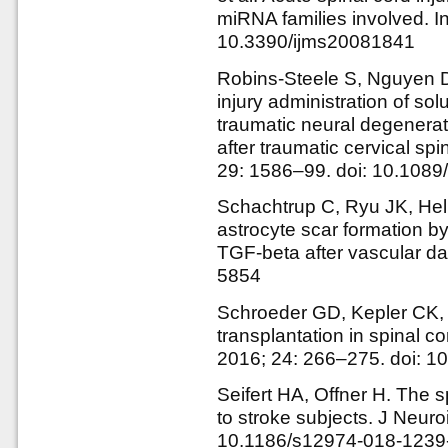
miRNA families involved. In
10.3390/ijms20081841
Robins-Steele S, Nguyen 
injury administration of sol
traumatic neural degenera
after traumatic cervical sp
29: 1586–99. doi: 10.108
Schachtrup C, Ryu JK, Helm
astrocyte scar formation by 
TGF-beta after vascular d
5854
Schroeder GD, Kepler CK, 
transplantation in spinal c
2016; 24: 266–275. doi: 
Seifert HA, Offner H. The s
to stroke subjects. J Neuro
10.1186/s12974-018-1239