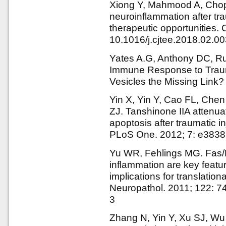
Xiong Y, Mahmood A, Chop
neuroinflammation after tra
therapeutic opportunities.
10.1016/j.cjtee.2018.02.0
Yates A.G, Anthony DC, Ru
Immune Response to Trauma
Vesicles the Missing Link?
Yin X, Yin Y, Cao FL, Che
ZJ. Tanshinone IIA attenu
apoptosis after traumatic inj
PLoS One. 2012; 7: e38381
Yu WR, Fehlings MG. Fas/
inflammation are key featur
implications for translationa
Neuropathol. 2011; 122: 7
3
Zhang N, Yin Y, Xu SJ, Wu