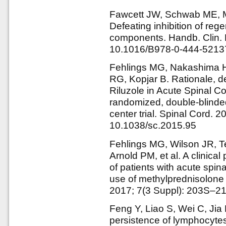
Fawcett JW, Schwab ME, M
Defeating inhibition of reg
components. Handb. Clin. 
10.1016/B978-0-444-5213
Fehlings MG, Nakashima 
RG, Kopjar B. Rationale, de
Riluzole in Acute Spinal Co
randomized, double-blinded,
center trial. Spinal Cord. 2
10.1038/sc.2015.95
Fehlings MG, Wilson JR, Te
Arnold PM, et al. A clinica
of patients with acute spi
use of methylprednisolone 
2017; 7(3 Suppl): 203S–2
Feng Y, Liao S, Wei C, Jia D
persistence of lymphocytes