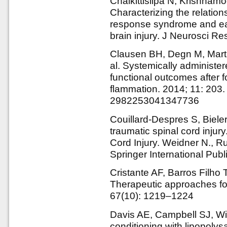
Chaikittisilpa N, Krishnamo
Characterizing the relatio
response syndrome and ear
brain injury. J Neurosci R
Clausen BH, Degn M, Marti
al. Systemically administe
functional outcomes after f
flammation. 2014; 11: 20
2982253041347736
Couillard-Despres S, Biele
traumatic spinal cord injury
Cord Injury. Weidner N., Ru
Springer International Publ
Cristante AF, Barros Filho
Therapeutic approaches for 
67(10): 1219–1224
Davis AE, Campbell SJ, Wi
conditioning with lipopoly