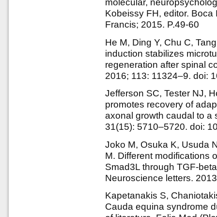
molecular, neuropsychologic
Kobeissy FH, editor. Boca
Francis; 2015. P.49-60
He M, Ding Y, Chu C, Tang
induction stabilizes micro
regeneration after spinal c
2016; 113: 11324–9. doi:
Jefferson SC, Tester NJ, 
promotes recovery of ada
axonal growth caudal to a 
31(15): 5710–5720. doi:
Joko M, Osuka K, Usuda 
M. Different modification
Smad3L through TGF-beta af
Neuroscience letters. 201
Kapetanakis S, Chaniotaki
Cauda equina syndrome due