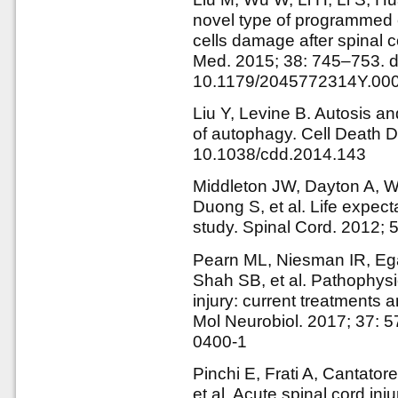
novel type of programmed ce
cells damage after spinal c
Med. 2015; 38: 745–753. d
10.1179/2045772314Y.00
Liu Y, Levine B. Autosis an
of autophagy. Cell Death Di
10.1038/cdd.2014.143
Middleton JW, Dayton A, W
Duong S, et al. Life expect
study. Spinal Cord. 2012; 
Pearn ML, Niesman IR, Eg
Shah SB, et al. Pathophysi
injury: current treatments a
Mol Neurobiol. 2017; 37: 
0400-1
Pinchi E, Frati A, Cantator
et al. Acute spinal cord inj