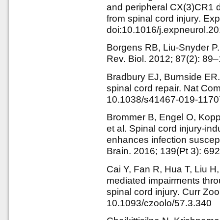
and peripheral CX(3)CR1 de
from spinal cord injury. E
doi:10.1016/j.expneurol.2
Borgens RB, Liu-Snyder P.
Rev. Biol. 2012; 87(2): 89
Bradbury EJ, Burnside ER. 
spinal cord repair. Nat Co
10.1038/s41467-019-1170
Brommer B, Engel O, Kopp 
et al. Spinal cord injury-
enhances infection suscepti
Brain. 2016; 139(Pt 3): 69
Cai Y, Fan R, Hua T, Liu H,
mediated impairments thro
spinal cord injury. Curr Zo
10.1093/czoolo/57.3.340