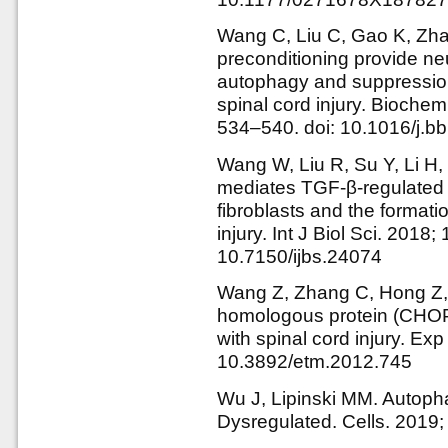
Wang C, Liu C, Gao K, Zhao
preconditioning provide n
autophagy and suppression
spinal cord injury. Bioch
534–540. doi: 10.1016/j.b
Wang W, Liu R, Su Y, Li H
mediates TGF-β-regulated f
fibroblasts and the formatio
injury. Int J Biol Sci. 2018;
10.7150/ijbs.24074
Wang Z, Zhang C, Hong Z
homologous protein (CHOP)
with spinal cord injury. Ex
10.3892/etm.2012.745
Wu J, Lipinski MM. Autoph
Dysregulated. Cells. 2019;