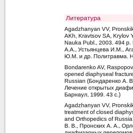
Литература
Agadzhanyan VV, Pronskik
AKh, Kravtsov SA, Krylov Y
Nauka Publ., 2003. 494 p
А.А., Устьянцева И.М., А
Ю.М. и др. Политравма. Н
Bondarenko AV, Raspopova
opened diaphyseal fractures
Russian (Бондаренко А. В.
Лечение открытых диафи
Барнаул, 1999. 43 с.)
Agadzhanyan VV, Pronskikh
treatment of closed diaphys
and Orthopedics of Russia
В. В., Пронских А. А., О
диафизарных переломов к