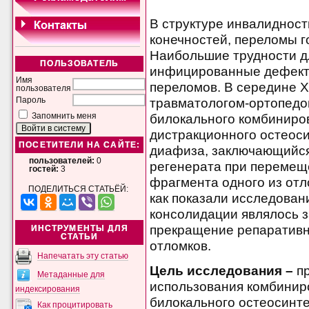
В структуре инвалидност
конечностей, переломы 
Наибольшие трудности д
ПОЛЬЗОВАТЕЛЬ
инфицированные дефект
Имя
переломов. В середине 
пользователя
травматологом-ортопедо
Пароль
билокального комбиниро
Запомнить меня
дистракционного остеос
ПОСЕТИТЕЛИ НА САЙТЕ:
диафиза, заключающийся
пользователей:
0
регенерата при перемещ
гостей:
3
фрагмента одного из отл
ПОДЕЛИТЬСЯ СТАТЬЁЙ:
как показали исследован
консолидации являлось 
прекращение репаративно
ИНСТРУМЕНТЫ ДЛЯ
СТАТЬИ
отломков.
Напечатать эту статью
Цель исследования –
пр
Метаданные для
использования комбинир
индексирования
билокального остеосинт
Как процитировать