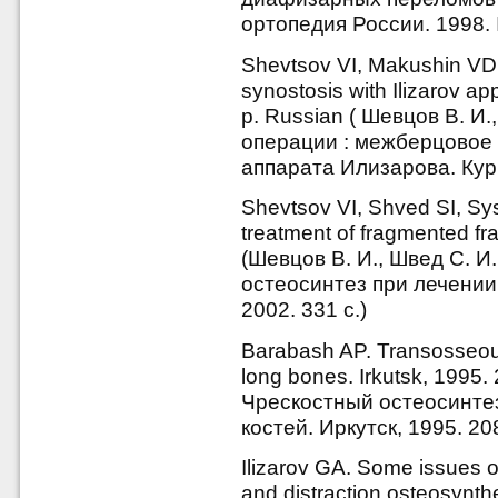
ортопедия России. 1998. №
Shevtsov VI, Makushin VD. 
synostosis with Ilizarov a
p. Russian ( Шевцов В. И
операции : межберцовое
аппарата Илизарова. Кург
Shevtsov VI, Shved SI, Sy
treatment of fragmented fr
(Шевцов В. И., Швед С. И
остеосинтез при лечении
2002. 331 с.)
Barabash AP. Transosseous 
long bones. Irkutsk, 1995.
Чрескостный остеосинте
костей. Иркутск, 1995. 208
Ilizarov GA. Some issues o
and distraction osteosynt