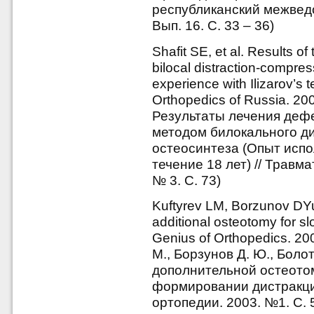
республиканский межведо
Вып. 16. С. 33 – 36)
Shafit SE, et al. Results of
bilocal distraction-compre
experience with Ilizarov’s
Orthopedics of Russia. 200
Результаты лечения деф
методом билокального д
остеосинтеза (Опыт исп
течение 18 лет) // Травм
№ 3. С. 73)
Kuftyrev LM, Borzunov DYu,
additional osteotomy for sl
Genius of Orthopedics. 20
М., Борзунов Д. Ю., Боло
дополнительной остеото
формировании дистракцио
ортопедии. 2003. №1. С. 5