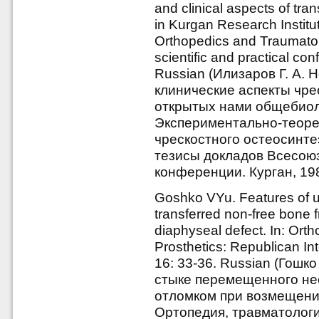
and clinical aspects of t
in Kurgan Research Institu
Orthopedics and Traumatolo
scientific and practical co
Russian (Илизаров Г. А. 
клинические аспекты чре
открытых нами общебиол
Экспериментально-теоре
чрескостного остеосинт
тезисы докладов Всесоюз
конференции. Курган, 198
Goshko VYu. Features of un
transferred non-free bone 
diaphyseal defect. In: Ort
Prosthetics: Republican In
16: 33-36. Russian (Гошк
стыке перемещенного не
отломком при возмещени
Ортопедия, травматологи