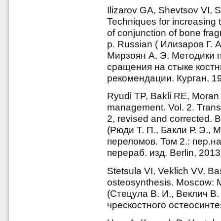
Ilizarov GA, Shevtsov VI,
Techniques for increasing t
of conjunction of bone fra
p. Russian ( Илизаров Г. А
Мирзоян А. Э. Методики
сращения на стыке костн
рекомендации. Курган, 198
Ryudi TP, Bakli RE, Moran 
management. Vol. 2. Transl
2, revised and corrected. 
(Рюди Т. П., Бакли Р. Э.,
переломов. Том 2.: пер.на 
перераб. изд. Berlin, 2013
Stetsula VI, Veklich VV. Ba
osteosynthesis. Moscow: M
(Стецула В. И., Веклич В
чрескостного остеосинтез