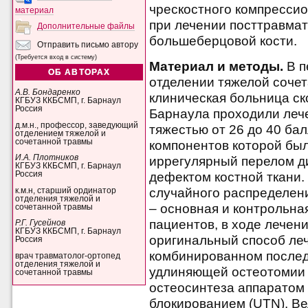
чрескостного компресси
материал
при лечении посттравма
Дополнительные файлы
большеберцовой кости.
Отправить письмо автору
(Требуется вход в систему)
Материал и методы.
В п
ОБ АВТОРАХ
отделении тяжелой соче
А.В. Бондаренко
клиническая больница ск
КГБУЗ ККБСМП, г. Барнаул
Россия
Барнаула проходили леч
д.м.н., профессор, заведующий
тяжестью от 26 до 40 бал
отделением тяжелой и
сочетанной травмы
компонентов которой бы
И.А. Плотников
иррегулярный перелом д
КГБУЗ ККБСМП, г. Барнаул
дефектом костной ткани.
Россия
случайного распределен
к.м.н, старший ординатор
отделения тяжелой и
– основная и контрольна
сочетанной травмы
пациентов, в ходе лечен
Р.Г. Гусейнов
КГБУЗ ККБСМП, г. Барнаул
оригинальный способ ле
Россия
комбинированном после
врач травматолог-ортопед
отделения тяжелой и
удлиняющей остеотомии 
сочетанной травмы
остеосинтеза аппаратом 
блокированием (UTN). В