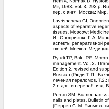
Hem A, Kormak D. Hystolog
Mir, 1983. Vol. 3. 293 p. 
пер. с англ. Москва: Мир, 
Lavrishcheva GI, Onoprien
aspects of reparative rege
tissues. Moscow: Medicine
И., Оноприенко Г. А. Мо
аспекты репаративной р
тканей. Москва: Медицина
Ryudi TP, Bakli RE, Moran 
management. Vol. 2. Ttrans
Edition 2, revised and sup
Russian (Рюди Т. П., Бакл
лечения переломов. Т.2.: 
2-е доп. и перераб. изд. B
Perren SM. Biomechanics an
nails and plates. Bulletin 
(Перрен С. М. Биомехани