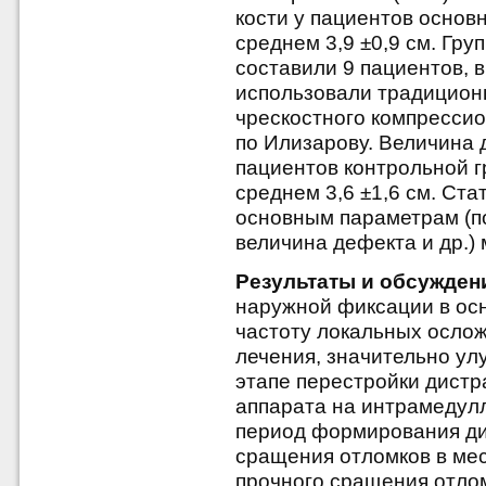
кости у пациентов основн
среднем 3,9 ±0,9 см. Гру
составили 9 пациентов, 
использовали традицион
чрескостного компресси
по Илизарову. Величина 
пациентов контрольной гр
среднем 3,6 ±1,6 см. Ст
основным параметрам (по
величина дефекта и др.)
Результаты и обсужден
наружной фиксации в ос
частоту локальных ослож
лечения, значительно ул
этапе перестройки дистр
аппарата на интрамедулл
период формирования ди
сращения отломков в мес
прочного сращения отлом