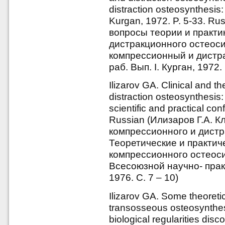
distraction osteosynthesis: c
Kurgan, 1972. P. 5-33. Ru
вопросы теории и практи
дистракционного остеоси
компрессионный и дистра
раб. Вып. I. Курган, 1972. 
Ilizarov GA. Clinical and t
distraction osteosynthesis: 
scientific and practical co
Russian (Илизаров Г.А. 
компрессионного и дистр
Теоретические и практич
компрессионного остеоси
Всесоюзной научно- прак
1976. С. 7 – 10)
Ilizarov GA. Some theoretic
transosseous osteosynthes
biological regularities dis