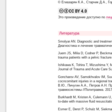
© Егиазарян К.А., Старчик Д.А., Го
Это произведение доступно по
лиц
Литература
Smolyar AN. Diagnostic and treatmen
Диагностика и лечение травматичес
Juern JS, Milia D, Codner P, Beckman
trauma patients with a pelvic fractur
Ishikawa K, Tohira T, Mizushima Y, M
Journal of Trauma and Acute Care Su
Goncharov AV, Samokhvalov IM, Suvo
cocncomitant injuries in a regional
В.Ю., Пичугин А.А., Петров А.Н. 
травмосистемы //Политравма. 2017.
Burkhardt M, Kristen A, Culemann U, K
to-date with massive fluid resuscitatio
Esmer E, Derst P, Schulz M, Siekman