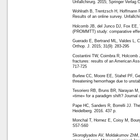
Unfallchirurg. 2015; Springer Verlag O
Wohlrath B, Trentzsch H, Hoffmann R, 
Results of an online survey. Unfallch
Holcomb JB, del Junco DJ, Fox EE, W
(PROMMTT) study: comparative effect
Guerado E, Bertrand ML, Valdes L, C
Orthop. J. 2015; 31(9): 283-295
Costantini TW, Coimbra R, Holcomb J
fractures: results of an American Ass
717-725
Burlew CC, Moore EE, Stahel PF, Gedd
threatening hemorrhage due to unstab
Tesoriero RB, Bruns BR, Narayan M, D
«time» for a paradigm shift? Journal
Pape HC, Sanders R, Borrelli JJ. The 
Heidelberg. 2016. 437 p.
Monchal T, Hornez E, Coisy M, Bourgo
S57-S60
Skoroglyadov AV, Moldakumov ZhM, Ko