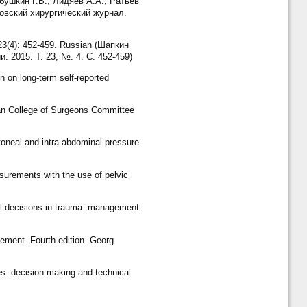
обушкин Г.В., Лидяев А.А., Ратьев
овский хирургический журнал.
 23(4): 452-459. Russian (Шапкин
 2015. Т. 23, №. 4. С. 452-459)
n on long-term self-reported
can College of Surgeons Committee
itoneal and intra-abdominal pressure
urements with the use of pelvic
al decisions in trauma: management
ement. Fourth edition. Georg
es: decision making and technical