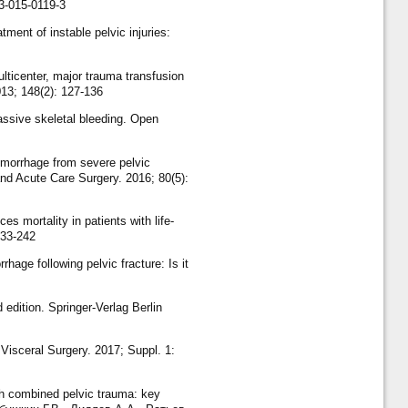
13-015-0119-3
ment of instable pelvic injuries:
ticenter, major trauma transfusion
13; 148(2): 127-136
ssive skeletal bleeding. Open
emorrhage from severe pelvic
 and Acute Care Surgery. 2016; 80(5):
 mortality in patients with life-
233-242
age following pelvic fracture: Is it
 edition. Springer-Verlag Berlin
Visceral Surgery. 2017; Suppl. 1:
h combined pelvic trauma: key