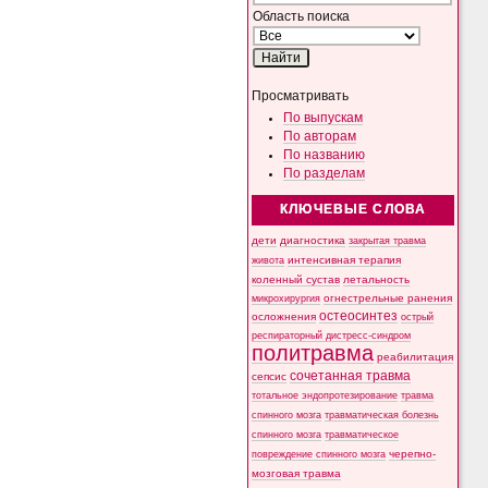
Область поиска
Просматривать
По выпускам
По авторам
По названию
По разделам
КЛЮЧЕВЫЕ СЛОВА
дети
диагностика
закрытая травма
интенсивная терапия
живота
коленный сустав
летальность
микрохирургия
огнестрельные ранения
остеосинтез
осложнения
острый
респираторный дистресс-синдром
политравма
реабилитация
сочетанная травма
сепсис
тотальное эндопротезирование
травма
спинного мозга
травматическая болезнь
спинного мозга
травматическое
черепно-
повреждение спинного мозга
мозговая травма