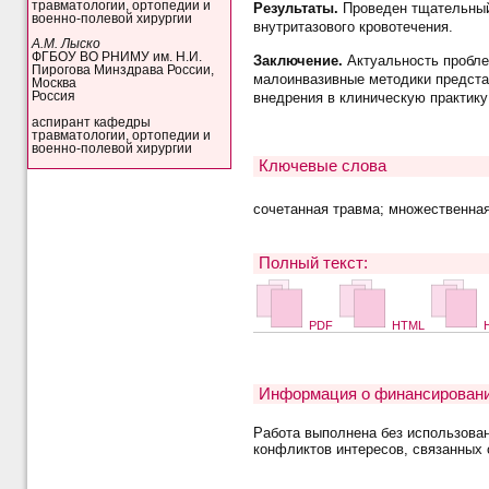
травматологии, ортопедии и
Результаты
.
Проведен тщательный
военно-полевой хирургии
внутритазового кровотечения.
А.М. Лыско
ФГБОУ ВО РНИМУ им. Н.И.
Заключение
.
Актуальность пробле
Пирогова Минздрава России,
малоинвазивные методики предста
Москва
внедрения в клиническую практик
Россия
аспирант кафедры
травматологии, ортопедии и
военно-полевой хирургии
Ключевые слова
сочетанная травма; множественная
Полный текст:
PDF
HTML
H
Информация о финансировани
Работа выполнена без использова
конфликтов интересов, связанных 