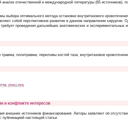
 анализ отечественной и международной литературы (65 источников), 
мы выбора оптимального метода остановки внутритазового кровотечени
вляют собой перспективное развитие в данном направлении хирургии. О
у требует проведения дальнейших анатомических и экспериментальных 
 травма; политравма; переломы костей таза; внутритазовое кровотечени
TML (ENGLISH)
и и конфликте интересов
ния внешних источников финансирования. Авторы заявляют об отсутстви
с публикацией настоящей статьи.