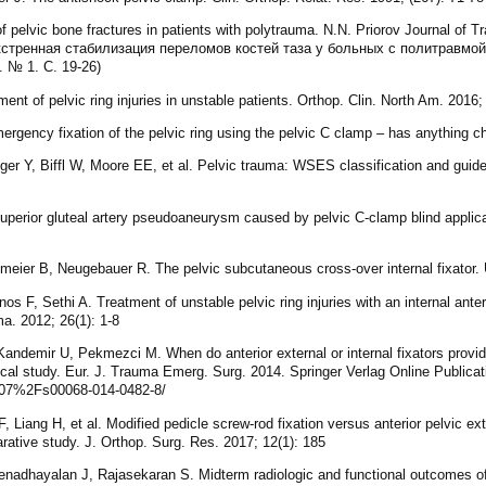
f pelvic bone fractures in patients with polytrauma. N.N. Priorov Journal of 
 Экстренная стабилизация переломов костей таза у больных с политравмой
 № 1. C. 19-26)
ent of pelvic ring injuries in unstable patients. Orthop. Clin. North Am. 2016;
gency fixation of the pelvic ring using the pelvic C clamp – has anything ch
uger Y, Biffl W, Moore EE, et al. Pelvic trauma: WSES classification and guid
rior gluteal artery pseudoaneurysm caused by pelvic C-clamp blind applicati
meier B, Neugebauer R. The pelvic subcutaneous cross-over internal fixator. U
s F, Sethi A. Treatment of unstable pelvic ring injuries with an internal anterio
uma. 2012; 26(1): 1-8
ndemir U, Pekmezci M. When do anterior external or internal fixators provide 
ical study. Eur. J. Trauma Emerg. Surg. 2014. Springer Verlag Online Publicati
.1007%2Fs00068-014-0482-8/
Liang H, et al. Modified pedicle screw-rod fixation versus anterior pelvic ex
arative study. J. Orthop. Surg. Res. 2017; 12(1): 185
adhayalan J, Rajasekaran S. Midterm radiologic and functional outcomes of 