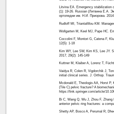
Litvina EA. Emergency stabilization o
(1): 19-26. Russian (Литвина Е.А.
ортопедии им. Н.И. Приорова. 2014.
Rudloff MI, Triantafillou KM. Managem
Wollgarten M, Keel MJ, Pape HC. Emer
Coccolini F, Montori G, Catena F, Kl
12(5): 1-18
Kim WY, Lee SW, Kim KS, Lee JY. Supe
2017; 29(2): 145-149
Kuttner M, Klaiber A, Lorenz T, Fücht
Vaidya R, Colen R, Vigdorchik J, Tonno
initial clinical series. J. Orthop. Tra
Mcdonald E, Theologis AA, Horst P, Ka
(Tile C) pelvic fracture? A biomechan
https://link.springer.com/article/10
Bi C, Wang Q, Wu J, Zhou F, Zhang F, 
anterior pelvic ring fractures: a comp
Shetty AP, Bosco A, Perumal R, Dheen