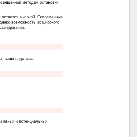
посвященной методам остановки
я остается высокой. Современные
днако возможность их широкого
исследований.
е; тампонада таза
и явных и потенциальных