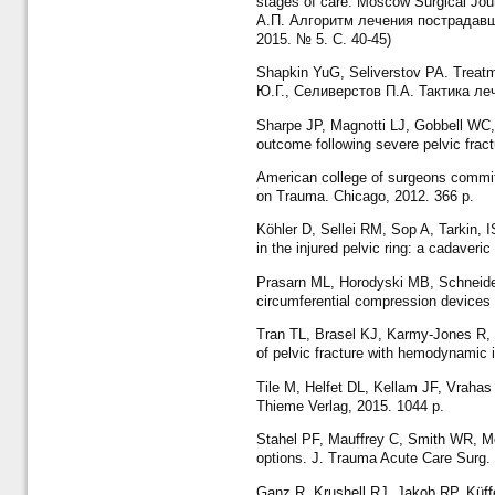
stages of care. Moscow Surgical Jo
А.П. Алгоритм лечения пострадавш
2015. № 5. С. 40-45)
Shapkin YuG, Seliverstov PA. Treatme
Ю.Г., Селиверстов П.А. Тактика ле
Sharpe JP, Magnotti LJ, Gobbell WC, H
outcome following severe pelvic frac
American college of surgeons commit
on Trauma. Chicago, 2012. 366 p.
Köhler D, Sellei RM, Sop A, Tarkin, I
in the injured pelvic ring: a cadaver
Prasarn ML, Horodyski MB, Schneide
circumferential compression devices on
Tran TL, Brasel KJ, Karmy-Jones R, 
of pelvic fracture with hemodynamic 
Tile M, Helfet DL, Kellam JF, Vrahas
Thieme Verlag, 2015. 1044 p.
Stahel PF, Mauffrey C, Smith WR, McKe
options. J. Trauma Acute Care Surg. 
Ganz R, Krushell RJ, Jakob RP, Küffe