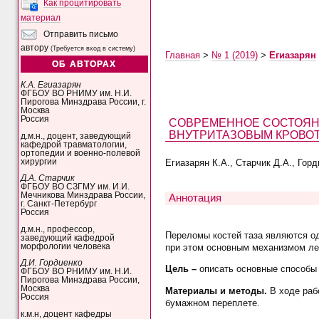
Как процитировать
материал
Отправить письмо
автору
(Требуется вход в систему)
Главная
>
№ 1 (2019)
>
Егиазарян
ОБ АВТОРАХ
К.А. Егиазарян
ФГБОУ ВО РНИМУ им. Н.И.
Пирогова Минздрава России, г.
Москва
Россия
СОВРЕМЕННОЕ СОСТОЯН
ВНУТРИТАЗОВЫМ КРОВО
д.м.н., доцент, заведующий
кафедрой травматологии,
ортопедии и военно-полевой
хирургии
Егиазарян К.А., Старчик Д.А., Горд
Д.А. Старчик
ФГБОУ ВО СЗГМУ им. И.И.
Мечникова Минздрава России,
Аннотация
г. Санкт-Петербург
Россия
д.м.н., профессор,
Переломы костей таза являются од
заведующий кафедрой
морфологии человека
при этом основным механизмом лет
Д.И. Гордиенко
Цель
–
описать основные способы 
ФГБОУ ВО РНИМУ им. Н.И.
Пирогова Минздрава России,
Москва
Материалы и методы
.
В ходе раб
Россия
бумажном переплете.
к.м.н, доцент кафедры