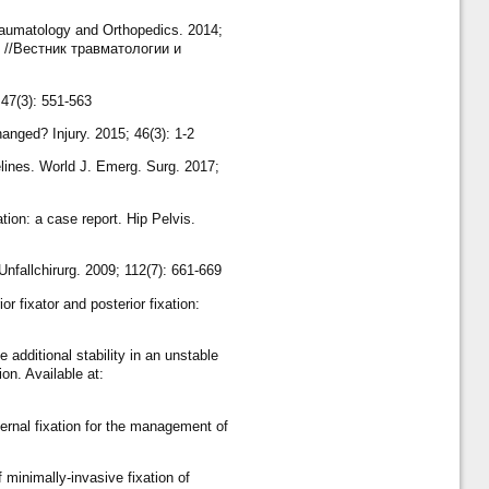
Traumatology and Orthopedics. 2014;
 //Вестник травматологии и
 47(3): 551-563
anged? Injury. 2015; 46(3): 1-2
elines. World J. Emerg. Surg. 2017;
on: a case report. Hip Pelvis.
nfallchirurg. 2009; 112(7): 661-669
r fixator and posterior fixation:
additional stability in an unstable
on. Available at:
ternal fixation for the management of
minimally-invasive fixation of