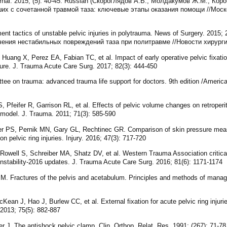
urnal. 2015; (5): 40-45. Russian (Скороглядов А.В., Молдакумов Ж.М., Кор
их с сочетанной травмой таза: ключевые этапы оказания помощи //Моск
nt tactics of unstable pelvic injuries in polytrauma. News of Surgery. 2015;
чения нестабильных повреждений таза при политравме //Новости хирургии.
uang X, Perez EA, Fabian TC, et al. Impact of early operative pelvic fixatio
ture. J. Trauma Acute Care Surg. 2017; 82(3): 444-450
tee on trauma: advanced trauma life support for doctors. 9th edition /Ameri
S, Pfeifer R, Garrison RL, et al. Effects of pelvic volume changes on retroper
ic model. J. Trauma. 2011; 71(3): 585-590
r PS, Pernik MN, Gary GL, Rechtinec GR. Comparison of skin pressure meas
 pelvic ring injuries. Injury. 2016; 47(3): 717-720
Rowell S, Schreiber MA, Shatz DV, et al. Western Trauma Association critic
instability-2016 updates. J. Trauma Acute Care Surg. 2016; 81(6): 1171-1174
 M. Fractures of the pelvis and acetabulum. Principles and methods of manag
an J, Hao J, Burlew CC, et al. External fixation for acute pelvic ring injuri
2013; 75(5): 882-887
r J. The antishock pelvic clamp. Clin. Orthop. Relat. Res. 1991; (267): 71-78