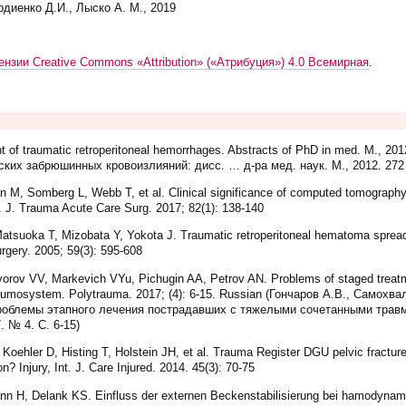
рдиенко Д.И., Лыско А. М., 2019
ензии Creative Commons «Attribution» («Атрибуция») 4.0 Всемирная
.
t of traumatic retroperitoneal hemorrhages. Abstracts of PhD in med. M., 20
ких забрюшинных кровоизлияний: дисс. … д-ра мед. наук. М., 2012. 272 
 M, Somberg L, Webb T, et al. Clinical significance of computed tomography 
e. J. Trauma Acute Care Surg. 2017; 82(1): 138-140
atsuoka T, Mizobata Y, Yokota J. Traumatic retroperitoneal hematoma spreads
rgery. 2005; 59(3): 595-608
rov VV, Markevich VYu, Pichugin AA, Petrov AN. Problems of staged treatme
 traumosystem. Polytrauma. 2017; (4): 6-15. Russian (Гончаров А.В., Самох
Проблемы этапного лечения пострадавших с тяжелыми сочетанными трав
 № 4. С. 6-15)
oehler D, Histing T, Holstein JH, et al. Trauma Register DGU pelvic fracture i
n? Injury, Int. J. Care Injured. 2014. 45(3): 70-75
n H, Delank KS. Einfluss der externen Beckenstabilisierung bei hamodynami