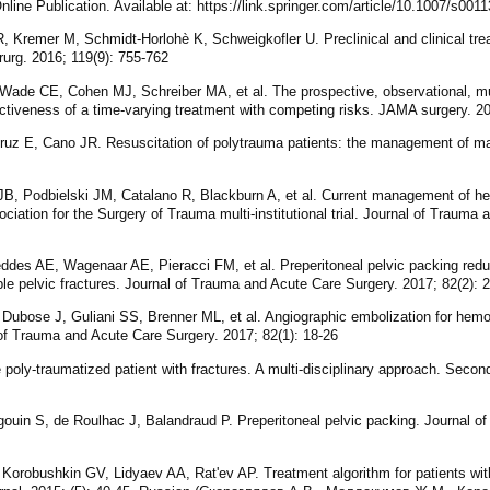
nline Publication. Available at: https://link.springer.com/article/10.1007/s001
Kremer M, Schmidt-Horlohè K, Schweigkofler U. Preclinical and clinical treat
irurg. 2016; 119(9): 755-762
ade CE, Cohen MJ, Schreiber MA, et al. The prospective, observational, mul
iveness of a time-varying treatment with competing risks. JAMA surgery. 20
ruz E, Cano JR. Resuscitation of polytrauma patients: the management of ma
B, Podbielski JM, Catalano R, Blackburn A, et al. Current management of h
ociation for the Surgery of Trauma multi-institutional trial. Journal of Trauma
es AE, Wagenaar AE, Pieracci FM, et al. Preperitoneal pelvic packing reduces
le pelvic fractures. Journal of Trauma and Acute Care Surgery. 2017; 82(2): 
ubose J, Guliani SS, Brenner ML, et al. Angiographic embolization for hemorrh
 of Trauma and Acute Care Surgery. 2017; 82(1): 18-26
poly-traumatized patient with fractures. A multi-disciplinary approach. Second
uin S, de Roulhac J, Balandraud P. Preperitoneal pelvic packing. Journal of 
robushkin GV, Lidyaev AA, Rat'ev AP. Treatment algorithm for patients wit