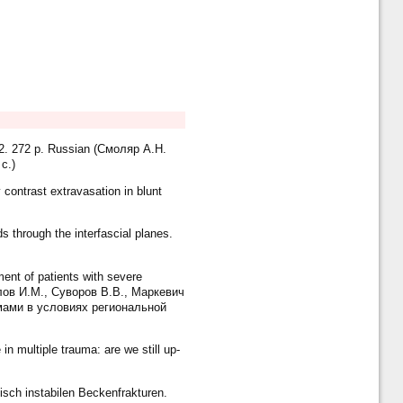
12. 272 p. Russian (Смоляр А.Н.
с.)
contrast extravasation in blunt
 through the interfascial planes.
nt of patients with severe
валов И.М., Суворов В.В., Маркевич
мами в условиях региональной
n multiple trauma: are we still up-
sch instabilen Beckenfrakturen.