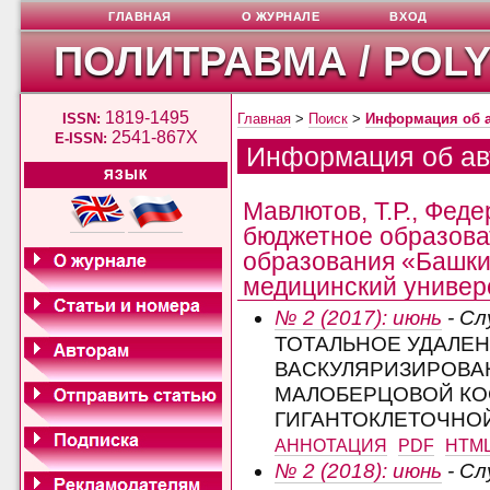
ГЛАВНАЯ
О ЖУРНАЛЕ
ВХОД
ПОЛИТРАВМА / POL
1819-1495
ISSN:
Главная
>
Поиск
>
Информация об 
2541-867X
E-ISSN:
Информация об ав
ЯЗЫК
Мавлютов, Т.Р., Фед
бюджетное образова
образования «Башки
медицинский универс
№ 2 (2017): июнь
- Сл
ТОТАЛЬНОЕ УДАЛЕН
ВАСКУЛЯРИЗИРОВА
МАЛОБЕРЦОВОЙ КО
ГИГАНТОКЛЕТОЧНО
АННОТАЦИЯ
PDF
HTM
№ 2 (2018): июнь
- Сл