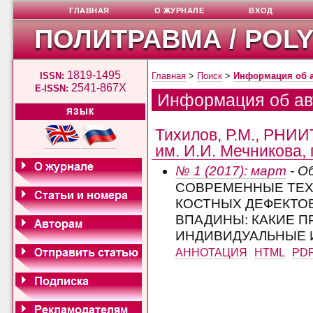
ГЛАВНАЯ
О ЖУРНАЛЕ
ВХОД
ПОЛИТРАВМА / POL
1819-1495
ISSN:
Главная
>
Поиск
>
Информация об 
2541-867X
E-ISSN:
Информация об ав
ЯЗЫК
Тихилов, Р.М., РНИИ
им. И.И. Мечникова, 
№ 1 (2017): март
- О
СОВРЕМЕННЫЕ ТЕХ
КОСТНЫХ ДЕФЕКТО
ВПАДИНЫ: КАКИЕ 
ИНДИВИДУАЛЬНЫЕ 
АННОТАЦИЯ
HTML
PD