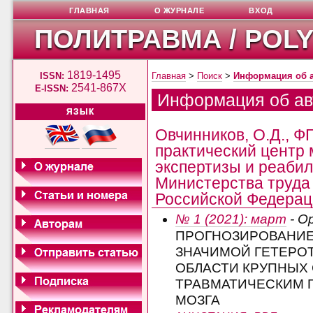
ГЛАВНАЯ
О ЖУРНАЛЕ
ВХОД
ПОЛИТРАВМА / POL
1819-1495
ISSN:
Главная
>
Поиск
>
Информация об 
2541-867X
E-ISSN:
Информация об ав
ЯЗЫК
Овчинников, О.Д., Ф
практический центр
экспертизы и реаби
Министерства труда 
Российской Федераци
№ 1 (2021): март
- О
ПРОГНОЗИРОВАНИЕ
ЗНАЧИМОЙ ГЕТЕРО
ОБЛАСТИ КРУПНЫХ 
ТРАВМАТИЧЕСКИМ 
МОЗГА