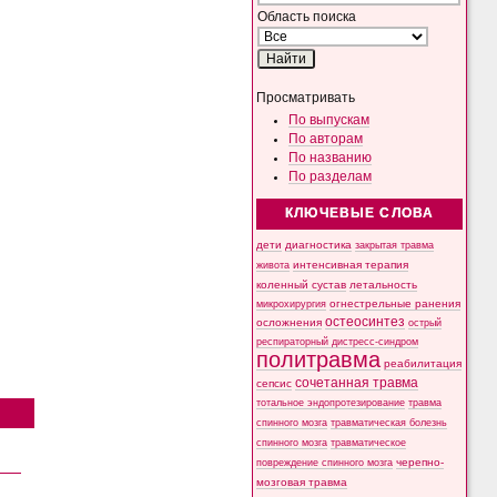
Область поиска
Просматривать
По выпускам
По авторам
По названию
По разделам
КЛЮЧЕВЫЕ СЛОВА
дети
диагностика
закрытая травма
интенсивная терапия
живота
коленный сустав
летальность
микрохирургия
огнестрельные ранения
остеосинтез
осложнения
острый
респираторный дистресс-синдром
политравма
реабилитация
сочетанная травма
сепсис
тотальное эндопротезирование
травма
спинного мозга
травматическая болезнь
спинного мозга
травматическое
черепно-
повреждение спинного мозга
мозговая травма