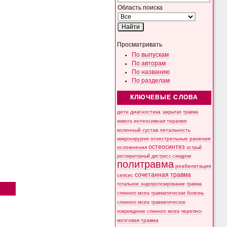
Область поиска
Просматривать
По выпускам
По авторам
По названию
По разделам
КЛЮЧЕВЫЕ СЛОВА
дети
диагностика
закрытая травма
интенсивная терапия
живота
коленный сустав
летальность
микрохирургия
огнестрельные ранения
остеосинтез
осложнения
острый
респираторный дистресс-синдром
политравма
реабилитация
сочетанная травма
сепсис
тотальное эндопротезирование
травма
спинного мозга
травматическая болезнь
спинного мозга
травматическое
черепно-
повреждение спинного мозга
мозговая травма