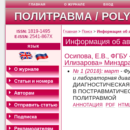
ГЛАВНАЯ
О ЖУРНАЛЕ
ВХОД
ПОЛИТРАВМА / POL
1819-1495
ISSN:
Главная
>
Поиск
>
Информация об 
2541-867X
E-ISSN:
Информация об ав
ЯЗЫК
Осипова, Е.В., ФГБУ 
Илизарова» Минздрав
№ 1 (2018): март
- Ф
и лабораторная диа
ДИАГНОСТИЧЕСКАЯ
В ПОСТРАВМАТИЧЕ
ПОЛИТРАВМОЙ
АННОТАЦИЯ
PDF
HTM