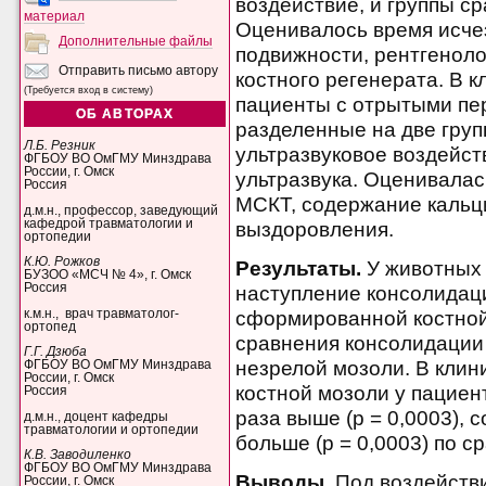
воздействие, и группы ср
материал
Оценивалось время исче
Дополнительные файлы
подвижности, рентгеноло
Отправить письмо автору
костного регенерата. В 
(Требуется вход в систему)
пациенты с отрытыми пер
ОБ АВТОРАХ
разделенные на две гру
Л.Б. Резник
ультразвуковое воздейств
ФГБОУ ВО ОмГМУ Минздрава
России, г. Омск
ультразвука. Оценивалас
Россия
МСКТ, содержание кальци
д.м.н., профессор, заведующий
кафедрой травматологии и
выздоровления.
ортопедии
К.Ю. Рожков
Результаты.
У животных 
БУЗОО «МСЧ № 4», г. Омск
Россия
наступление консолидаци
к.м.н., врач травматолог-
сформированной костной
ортопед
сравнения консолидации 
Г.Г. Дзюба
незрелой мозоли. В клин
ФГБОУ ВО ОмГМУ Минздрава
России, г. Омск
костной мозоли у пациен
Россия
раза выше (р = 0,0003), 
д.м.н., доцент кафедры
травматологии и ортопедии
больше (р = 0,0003) по с
К.В. Заводиленко
ФГБОУ ВО ОмГМУ Минздрава
Выводы.
Под воздействи
России, г. Омск