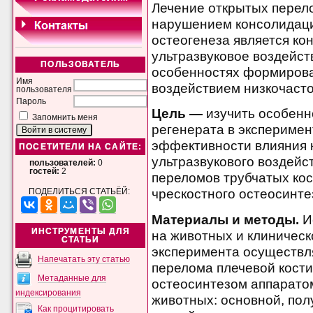
Лечение открытых перел
нарушением консолидаци
остеогенеза является ко
ультразвуковое воздейст
ПОЛЬЗОВАТЕЛЬ
особенностях формирова
Имя
воздействием низкочасто
пользователя
Пароль
Цель —
изучить особенн
Запомнить меня
регенерата в эксперимен
эффективности влияния к
ПОСЕТИТЕЛИ НА САЙТЕ:
ультразвукового воздейс
пользователей:
0
гостей:
2
переломов трубчатых кос
чрескостного остеосинте
ПОДЕЛИТЬСЯ СТАТЬЁЙ:
Материалы и методы.
И
ИНСТРУМЕНТЫ ДЛЯ
на животных и клиническ
СТАТЬИ
эксперимента осуществл
Напечатать эту статью
перелома плечевой кост
Метаданные для
остеосинтезом аппаратом
индексирования
животных: основной, по
Как процитировать