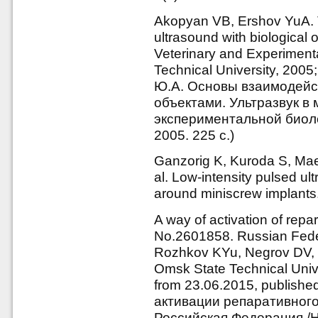
Akopyan VB, Ershov YuA. Th
ultrasound with biological 
Veterinary and Experiment
Technical University, 2005
Ю.А. Основы взаимодейст
объектами. Ультразвук в
экспериментальной биоло
2005. 225 с.)
Ganzorig K, Kuroda S, Mae
al. Low-intensity pulsed u
around miniscrew implants.
A way of activation of repa
No.2601858. Russian Fede
Rozhkov KYu, Negrov DV, 
Omsk State Technical Univ
from 23.06.2015, publishe
активации репаративного
Российская Федерация /Но