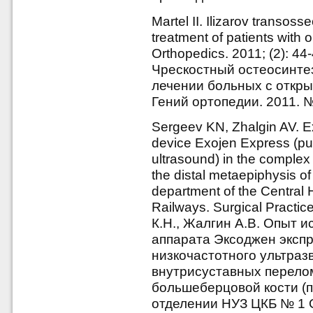
Martel II. Ilizarov transos
treatment of patients with 
Orthopedics. 2011; (2): 4
Чрескостный остеосинте
лечении больных с откры
Гений ортопедии. 2011. №
Sergeev KN, Zhalgin AV. Ex
device Exojen Express (pu
ultrasound) in the complex t
the distal metaepiphysis of 
department of the Central 
Railways. Surgical Practic
К.Н., Жалгин А.В. Опыт 
аппарата Эксоджен экспр
низкочастотного ультраз
внутрисуставных перело
большеберцовой кости (п
отделении НУЗ ЦКБ № 1 