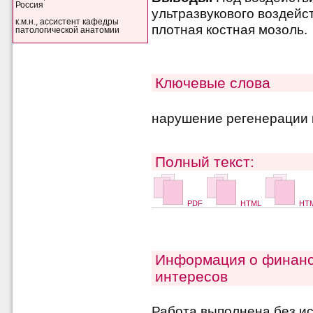
Россия
ультразвукового воздейс
к.м.н., ассистент кафедры
плотная костная мозоль.
патологической анатомии
Ключевые слова
нарушение регенерации к
Полный текст:
PDF
HTML
HTM
Информация о финанс
интересов
Работа выполнена без и