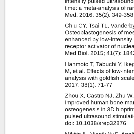
intensity pulsed ultrasoun
time: a meta-analysis of ra
Med. 2016; 35(2): 349-358
Chiu CY, Tsai TL, Vanderby
Osteoblastogenesis of mes
enhanced by low-Intensity 
receptor activator of nucle
Med Biol. 2015; 41(7): 18
Hanmoto T, Tabuchi Y, Ike
M, et al. Effects of low-int
analysis with goldfish sca
2017; 38(1): 71-77
Zhou X, Castro NJ, Zhu W, 
Improved human bone mar
osteogenesis in 3D bioprint
pulsed ultrasound stimulat
doi: 10.1038/srep32876