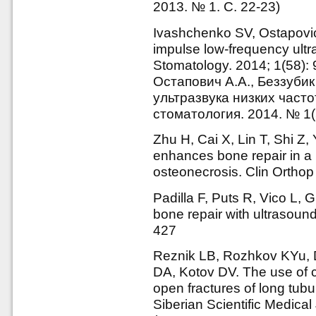
2013. № 1. С. 22-23)
Ivashchenko SV, Ostapovic
impulse low-frequency ult
Stomatology. 2014; 1(58):
Остапович А.А., Беззуби
ультразвука низких часто
стоматология. 2014. № 1(5
Zhu H, Cai X, Lin T, Shi Z,
enhances bone repair in a 
osteonecrosis. Clin Ortho
Padilla F, Puts R, Vico L,
bone repair with ultrasoun
427
Reznik LB, Rozhkov KYu,
DA, Kotov DV. The use of c
open fractures of long tubu
Siberian Scientific Medical