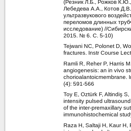
(Резник Л.Б., Рожков К.Ю.,
Лебедева А.А., Котов Д.В
ультразвукового воздейс
переломов длинных труб
исследование) //Сибирск
2015. № 6. С. 5-10)
Tejwani NC, Polonet D, Woli
fractures. Instr Course Lec
Ramli R, Reher P, Harris M,
angiogenesis: an in vivo s
chorioalantoicmembrane. In
(4): 591-566
Toy E, Oztürk F, Altindiş S,
intensity pulsed ultrasoun
of the inter-premaxillary sut
immunohistochemical study
Raza H, Saltaji H, Kaur H, F