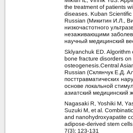
Mikitin IL, Vinnik YuS. App
the treatment of patients w
diseases. Kuban Scientific 
Russian (Микитин И.Л., 
низкочастотного ультраз
незаживающими заболева
научный медицинский вест
Sklyanchuk ED. Algorithm o
bone fracture disorders on t
osteogenesis.Central Asia
Russian (Склянчук Е.Д. А
посттравматических нар
основе локальной стимул
азиатский медицинский жу
Nagasaki R, Yoshiki M, Y
Suzuki M, et al. Combinati
and nanohydroxyapatite c
adipose-derived stem cells
7(3): 123-131