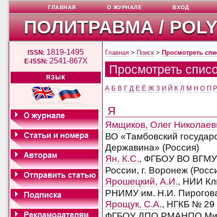
ГЛАВНАЯ
О ЖУРНАЛЕ
ВХОД
ПОЛИТРАВМА / POL
1819-1495
ISSN:
Главная
>
Поиск
>
Просмотреть спи
2541-867X
E-ISSN:
Просмотреть списо
ЯЗЫК
А
Б
В
Г
Д
Е
Ё
Ж
З
И
Й
К
Л
М
Н
О
П
Я
Ямщиков, Олег Николаев
ВО «Тамбовский государс
Державина» (Россия)
Ян, К.С.
, ФГБОУ ВО ВГМУ
России, г. Воронеж (Росс
Ярошецкий, А.И.
, НИИ К
РНИМУ им. Н.И. Пирогова,
Ярощук, С.А.
, НГКБ № 29
ФГБОУ ДПО РМАНПО Минз