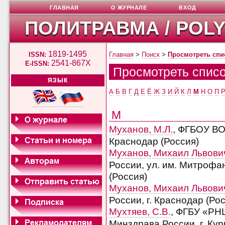
ГЛАВНАЯ
О ЖУРНАЛЕ
ВХОД
ПОЛИТРАВМА / POL
1819-1495
ISSN:
Главная
>
Поиск
>
Просмотреть спи
2541-867X
E-ISSN:
Просмотреть списо
ЯЗЫК
А
Б
В
Г
Д
Е
Ё
Ж
З
И
Й
К
Л
М
Н
О
П
М
Муханов, М.Л.
, ФГБОУ ВО
Краснодар (Россия)
Муханов, Михаил Львови
России, ул. им. Митрофан
(Россия)
Муханов, Михаил Львови
России, г. Краснодар (Ро
Мухтяев, С.В.
, ФГБУ «РНЦ
Минздрава России, г. Кур