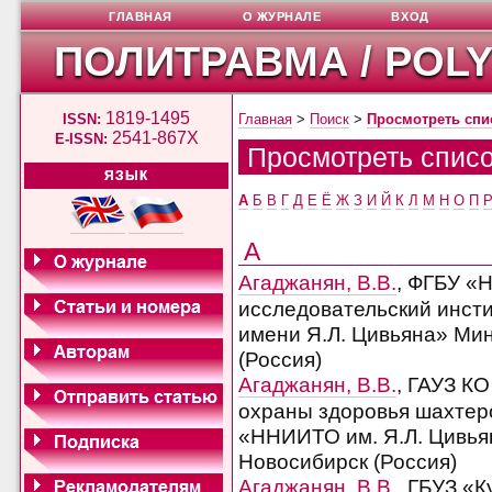
ГЛАВНАЯ
О ЖУРНАЛЕ
ВХОД
ПОЛИТРАВМА / POL
1819-1495
ISSN:
Главная
>
Поиск
>
Просмотреть спи
2541-867X
E-ISSN:
Просмотреть списо
ЯЗЫК
А
Б
В
Г
Д
Е
Ё
Ж
З
И
Й
К
Л
М
Н
О
П
А
Агаджанян, В.В.
, ФГБУ «
исследовательский инсти
имени Я.Л. Цивьяна» Мин
(Россия)
Агаджанян, В.В.
, ГАУЗ К
охраны здоровья шахтеро
«ННИИТО им. Я.Л. Цивьян
Новосибирск (Россия)
Агаджанян, В.В.
, ГБУЗ «