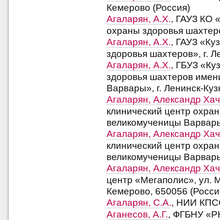
Кемерово (Россия)
Агаларян, А.Х.
, ГАУЗ КО 
охраны здоровья шахтеро
Агаларян, А.Х.
, ГАУЗ «Ку
здоровья шахтеров», г. Л
Агаларян, А.Х.
, ГБУЗ «Ку
здоровья шахтеров имен
Варвары», г. Ленинск-Куз
Агаларян, Александр Ха
клинический центр охран
великомученицы Варвары»
Агаларян, Александр Ха
клинический центр охра
великомученицы Варвары»
Агаларян, Александр Ха
центр «Мегаполис», ул. М
Кемерово, 650056 (Росси
Агаларян, С.А.
, НИИ КПСС
Аганесов, А.Г.
, ФГБНУ «РН