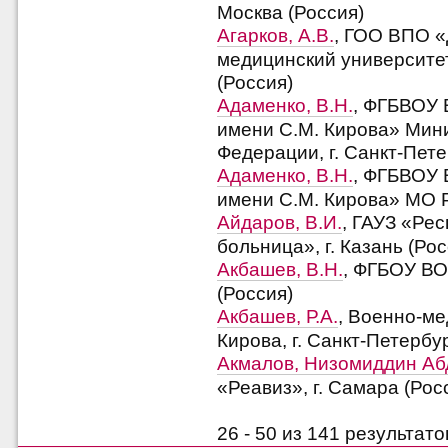
Москва (Россия)
Агарков, А.В.
, ГОО ВПО 
медицинский университет 
(Россия)
Адаменко, В.Н.
, ФГБВОУ 
имени С.М. Кирова» Мин
Федерации, г. Санкт-Пете
Адаменко, В.Н.
, ФГБВОУ 
имени С.М. Кирова» МО РФ
Айдаров, В.И.
, ГАУЗ «Ре
больница», г. Казань (Рос
Акбашев, В.Н.
, ФГБОУ ВО
(Россия)
Акбашев, Р.А.
, Военно-ме
Кирова, г. Санкт-Петербу
Акмалов, Низомиддин Аб
«Реавиз», г. Самара (Рос
26 - 50 из 141 результа