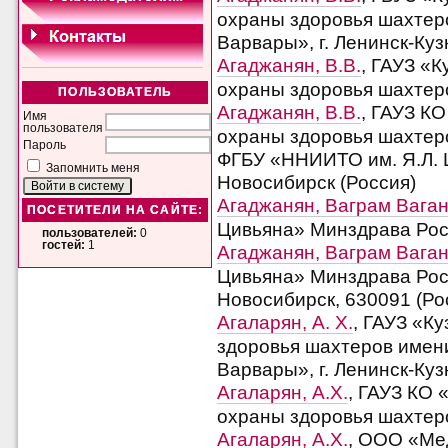
охраны здоровья шахтер
Варвары», г. Ленинск-Куз
Агаджанян, В.В.
, ГАУЗ «
охраны здоровья шахтеро
ПОЛЬЗОВАТЕЛЬ
Агаджанян, В.В.
, ГАУЗ К
Имя
пользователя
охраны здоровья шахтеров
Пароль
ФГБУ «ННИИТО им. Я.Л. Ц
Запомнить меня
Новосибирск (Россия)
Агаджанян, Ваграм Вага
ПОСЕТИТЕЛИ НА САЙТЕ:
Цивьяна» Минздрава Росс
пользователей:
0
гостей:
1
Агаджанян, Ваграм Вага
Цивьяна» Минздрава Росси
Новосибирск, 630091 (Ро
Агаларян, А. Х.
, ГАУЗ «К
здоровья шахтеров имен
Варвары», г. Ленинск-Куз
Агаларян, А.Х.
, ГАУЗ КО 
охраны здоровья шахтеро
Агаларян, А.Х.
, ООО «Мед