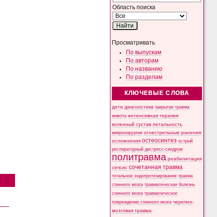
Область поиска
Просматривать
По выпускам
По авторам
По названию
По разделам
КЛЮЧЕВЫЕ СЛОВА
дети
диагностика
закрытая травма
интенсивная терапия
живота
коленный сустав
летальность
микрохирургия
огнестрельные ранения
остеосинтез
осложнения
острый
респираторный дистресс-синдром
политравма
реабилитация
сочетанная травма
сепсис
тотальное эндопротезирование
травма
спинного мозга
травматическая болезнь
спинного мозга
травматическое
черепно-
повреждение спинного мозга
мозговая травма