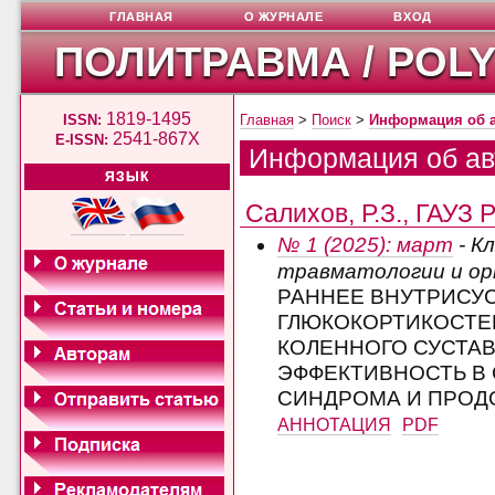
ГЛАВНАЯ
О ЖУРНАЛЕ
ВХОД
ПОЛИТРАВМА / POL
1819-1495
ISSN:
Главная
>
Поиск
>
Информация об 
2541-867X
E-ISSN:
Информация об ав
ЯЗЫК
Салихов, Р.З., ГАУЗ 
№ 1 (2025): март
- К
травматологии и о
РАННЕЕ ВНУТРИСУ
ГЛЮКОКОРТИКОСТЕ
КОЛЕННОГО СУСТАВ
ЭФФЕКТИВНОСТЬ В
СИНДРОМА И ПРОД
АННОТАЦИЯ
PDF