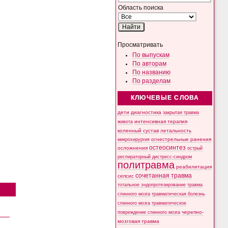
Область поиска
Просматривать
По выпускам
По авторам
По названию
По разделам
КЛЮЧЕВЫЕ СЛОВА
дети
диагностика
закрытая травма
интенсивная терапия
живота
коленный сустав
летальность
микрохирургия
огнестрельные ранения
остеосинтез
осложнения
острый
респираторный дистресс-синдром
политравма
реабилитация
сочетанная травма
сепсис
тотальное эндопротезирование
травма
спинного мозга
травматическая болезнь
спинного мозга
травматическое
черепно-
повреждение спинного мозга
мозговая травма