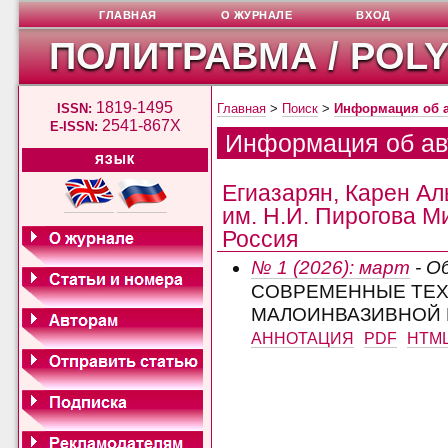
ГЛАВНАЯ
О ЖУРНАЛЕ
ВХОД
ПОЛИТРАВМА / POL
1819-1495
ISSN:
Главная
>
Поиск
>
Информация об 
2541-867X
E-ISSN:
Информация об ав
ЯЗЫК
Егиазарян, Карен А
им. Н.И. Пирогова М
Россия
№ 1 (2026): март
- О
СОВРЕМЕННЫЕ ТЕХ
МАЛОИНВАЗИВНОЙ 
АННОТАЦИЯ
PDF
HTM