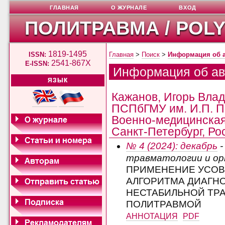
ГЛАВНАЯ
О ЖУРНАЛЕ
ВХОД
ПОЛИТРАВМА / POL
1819-1495
ISSN:
Главная
>
Поиск
>
Информация об 
2541-867X
E-ISSN:
Информация об ав
ЯЗЫК
Кажанов, Игорь Вла
ПСПбГМУ им. И.П. П
Военно-медицинская 
Санкт-Петербург, Ро
№ 4 (2024): декабрь
-
травматологии и о
ПРИМЕНЕНИЕ УСО
АЛГОРИТМА ДИАГНО
НЕСТАБИЛЬНОЙ ТРА
ПОЛИТРАВМОЙ
АННОТАЦИЯ
PDF