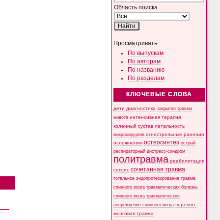
Область поиска
Просматривать
По выпускам
По авторам
По названию
По разделам
КЛЮЧЕВЫЕ СЛОВА
дети
диагностика
закрытая травма
интенсивная терапия
живота
коленный сустав
летальность
микрохирургия
огнестрельные ранения
остеосинтез
осложнения
острый
респираторный дистресс-синдром
политравма
реабилитация
сочетанная травма
сепсис
тотальное эндопротезирование
травма
спинного мозга
травматическая болезнь
спинного мозга
травматическое
черепно-
повреждение спинного мозга
мозговая травма