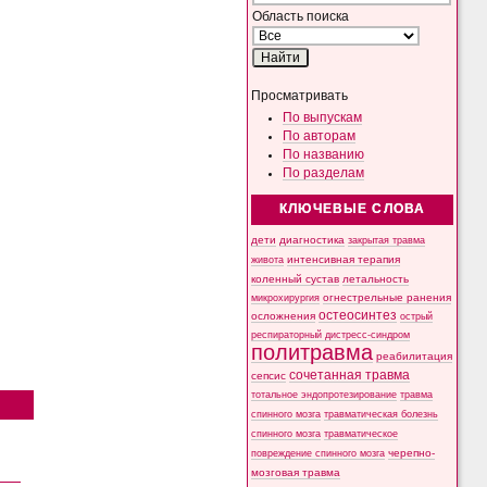
Область поиска
Просматривать
По выпускам
По авторам
По названию
По разделам
КЛЮЧЕВЫЕ СЛОВА
дети
диагностика
закрытая травма
интенсивная терапия
живота
коленный сустав
летальность
микрохирургия
огнестрельные ранения
остеосинтез
осложнения
острый
респираторный дистресс-синдром
политравма
реабилитация
сочетанная травма
сепсис
тотальное эндопротезирование
травма
спинного мозга
травматическая болезнь
спинного мозга
травматическое
черепно-
повреждение спинного мозга
мозговая травма