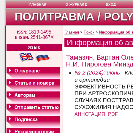
ГЛАВНАЯ
О ЖУРНАЛЕ
ВХОД
ПОЛИТРАВМА / POL
1819-1495
ISSN:
Главная
>
Поиск
>
Информация об 
2541-867X
E-ISSN:
Информация об ав
ЯЗЫК
Тамазян, Вартан Ол
Н.И. Пирогова Минзд
№ 2 (2024): июнь
- Кл
и ортопедии
ЭФФЕКТИВНОСТЬ Р
ПРИ АРТРОСКОПИЧ
СЛУЧАЯХ ПОСТТРА
СУХОЖИЛИЯ НАДО
АННОТАЦИЯ
PDF