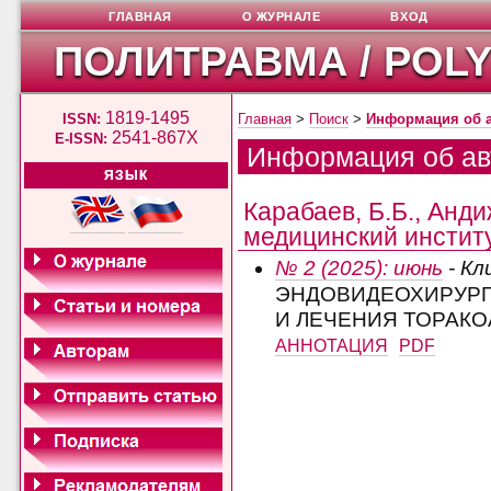
ГЛАВНАЯ
О ЖУРНАЛЕ
ВХОД
ПОЛИТРАВМА / POL
1819-1495
ISSN:
Главная
>
Поиск
>
Информация об 
2541-867X
E-ISSN:
Информация об ав
ЯЗЫК
Карабаев, Б.Б., Анд
медицинский институ
№ 2 (2025): июнь
- Кл
ЭНДОВИДЕОХИРУРГ
И ЛЕЧЕНИЯ ТОРАК
АННОТАЦИЯ
PDF