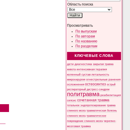
Область поиска
Просматривать
По выпускам
По авторам
По названию
По разделам
КЛЮЧЕВЫЕ СЛОВА
дети
диагностика
закрытая травма
интенсивная терапия
живота
коленный сустав
летальность
микрохирургия
огнестрельные ранения
остеосинтез
осложнения
острый
респираторный дистресс-синдром
политравма
реабилитация
сочетанная травма
сепсис
тотальное эндопротезирование
травма
спинного мозга
травматическая болезнь
спинного мозга
травматическое
черепно-
повреждение спинного мозга
мозговая травма