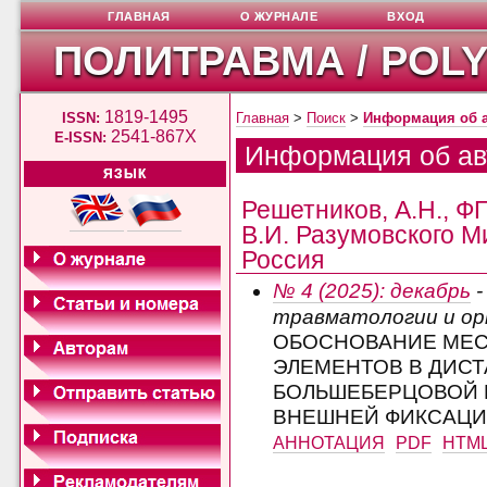
ГЛАВНАЯ
О ЖУРНАЛЕ
ВХОД
ПОЛИТРАВМА / POL
1819-1495
ISSN:
Главная
>
Поиск
>
Информация об 
2541-867X
E-ISSN:
Информация об ав
ЯЗЫК
Решетников, А.Н., 
В.И. Разумовского Ми
Россия
№ 4 (2025): декабрь
-
травматологии и о
ОБОСНОВАНИЕ МЕС
ЭЛЕМЕНТОВ В ДИСТ
БОЛЬШЕБЕРЦОВОЙ 
ВНЕШНЕЙ ФИКСАЦ
АННОТАЦИЯ
PDF
HTM