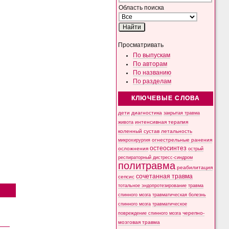
Область поиска
Просматривать
По выпускам
По авторам
По названию
По разделам
КЛЮЧЕВЫЕ СЛОВА
дети
диагностика
закрытая травма
интенсивная терапия
живота
коленный сустав
летальность
микрохирургия
огнестрельные ранения
остеосинтез
осложнения
острый
респираторный дистресс-синдром
политравма
реабилитация
сочетанная травма
сепсис
тотальное эндопротезирование
травма
спинного мозга
травматическая болезнь
спинного мозга
травматическое
черепно-
повреждение спинного мозга
мозговая травма