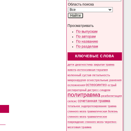
Область поиска
Просматривать
По выпускам
По авторам
По названию
По разделам
КЛЮЧЕВЫЕ СЛОВА
дети
диагностика
закрытая травма
интенсивная терапия
живота
коленный сустав
летальность
микрохирургия
огнестрельные ранения
остеосинтез
осложнения
острый
респираторный дистресс-синдром
политравма
реабилитация
сочетанная травма
сепсис
тотальное эндопротезирование
травма
спинного мозга
травматическая болезнь
спинного мозга
травматическое
черепно-
повреждение спинного мозга
мозговая травма