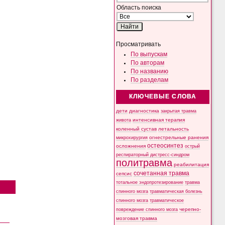
Область поиска
Просматривать
По выпускам
По авторам
По названию
По разделам
КЛЮЧЕВЫЕ СЛОВА
дети
диагностика
закрытая травма
интенсивная терапия
живота
коленный сустав
летальность
микрохирургия
огнестрельные ранения
остеосинтез
осложнения
острый
респираторный дистресс-синдром
политравма
реабилитация
сочетанная травма
сепсис
тотальное эндопротезирование
травма
спинного мозга
травматическая болезнь
спинного мозга
травматическое
черепно-
повреждение спинного мозга
мозговая травма