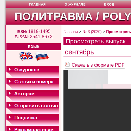
ГЛАВНАЯ
О ЖУРНАЛЕ
ВХОД
ПОЛИТРАВМА / POL
1819-1495
ISSN:
Главная
>
№ 3 (2020)
>
Просмотреть
2541-867X
E-ISSN:
Просмотреть выпуск
ЯЗЫК
сентябрь
Скачать в формате PDF