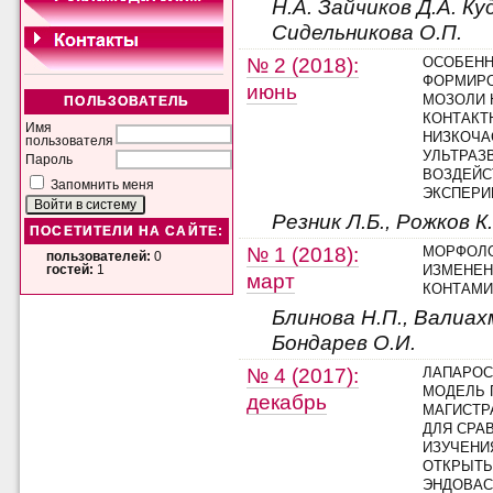
Н.А. Зайчиков Д.А. К
Сидельникова О.П.
№ 2 (2018):
ОСОБЕН
ФОРМИРО
июнь
МОЗОЛИ 
ПОЛЬЗОВАТЕЛЬ
КОНТАКТ
Имя
НИЗКОЧА
пользователя
УЛЬТРАЗ
Пароль
ВОЗДЕЙС
Запомнить меня
ЭКСПЕРИ
Резник Л.Б., Рожков К.
ПОСЕТИТЕЛИ НА САЙТЕ:
№ 1 (2018):
МОРФОЛ
пользователей:
0
ИЗМЕНЕН
гостей:
1
март
КОНТАМИ
Блинова Н.П., Валиахм
Бондарев О.И.
№ 4 (2017):
ЛАПАРОС
МОДЕЛЬ 
декабрь
МАГИСТР
ДЛЯ СРА
ИЗУЧЕНИ
ОТКРЫТЫ
ЭНДОВАС