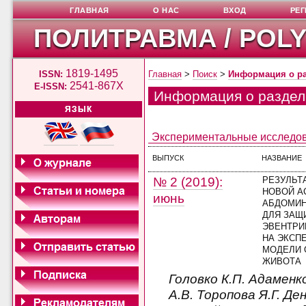
ГЛАВНАЯ
О НАС
ВХОД
РЕ
ПОЛИТРАВМА / POL
1819-1495
ISSN:
Главная
>
Поиск
>
Информация о р
2541-867X
E-ISSN:
Информация о раздел
ЯЗЫК
Экспериментальные исследо
ВЫПУСК
НАЗВАНИЕ
№ 2 (2019):
РЕЗУЛЬТ
НОВОЙ А
июнь
АБДОМИН
ДЛЯ ЗАЩ
ЭВЕНТРИ
НА ЭКСП
МОДЕЛИ 
ЖИВОТА
Головко К.П. Адаменк
А.В. Торопова Я.Г. Де