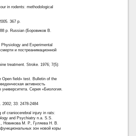
our in rodents: methodological
2005. 367 p.
 688 p. Russian (Боровиков В.
al Physiology and Experimental
ой смерти и постреанимационной
e treatment. Stroke. 1976; 7(5):
Open field» test. Bulletin of the
 Поведенческая активность
 университета. Серия «Биология.
e. 2002; 33: 2478-2484
 craniocerebral injury in rats:
ology and Psychiatry n.a. S.S.
., Новикова М. Р., Гуляева Н. В.
 функциональных зон новой коры