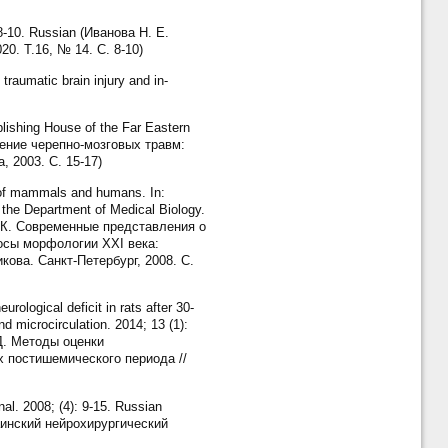
 8-10. Russian (Иванова Н. Е.
. Т.16, № 14. С. 8-10)
traumatic brain injury and in-
blishing House of the Far Eastern
ечение черепно-мозговых травм:
 2003. С. 15-17)
n of mammals and humans. In:
f the Department of Medical Biology.
 Д. К. Современные представления о
осы морфологии XXI века:
ва. Санкт-Петербург, 2008. С.
logical deficit in rats after 30-
nd microcirculation. 2014; 13 (1):
 Д. Методы оценки
х постишемического периода //
nal. 2008; (4): 9-15. Russian
аинский нейрохирургический