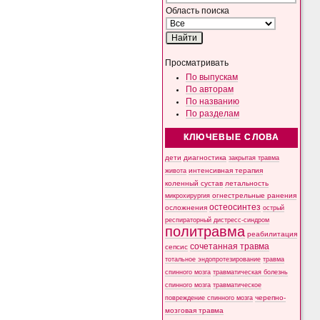
Область поиска
Просматривать
По выпускам
По авторам
По названию
По разделам
КЛЮЧЕВЫЕ СЛОВА
дети
диагностика
закрытая травма
интенсивная терапия
живота
коленный сустав
летальность
микрохирургия
огнестрельные ранения
остеосинтез
осложнения
острый
респираторный дистресс-синдром
политравма
реабилитация
сочетанная травма
сепсис
тотальное эндопротезирование
травма
спинного мозга
травматическая болезнь
спинного мозга
травматическое
черепно-
повреждение спинного мозга
мозговая травма