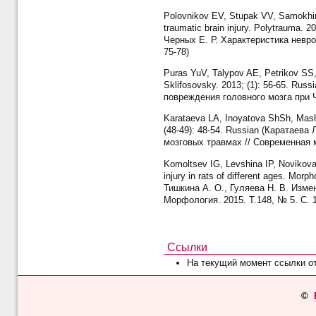
Polovnikov EV, Stupak VV, Samokhin A
traumatic brain injury. Polytrauma. 
Черных Е. Р. Характеристика невр
75-78)
Puras YuV, Talypov AE, Petrikov SS, 
Sklifosovsky. 2013; (1): 56-65. Ru
повреждения головного мозга при 
Karataeva LA, Inoyatova ShSh, Mashar
(48-49): 48-54. Russian (Каратаев
мозговых травмах // Современная м
Komoltsev IG, Levshina IP, Novikova
injury in rats of different ages. Mo
Тишкина А. О., Гуляева Н. В. Изме
Морфология. 2015. Т.148, № 5. С. 1
Ссылки
На текущий момент ссылки о
©