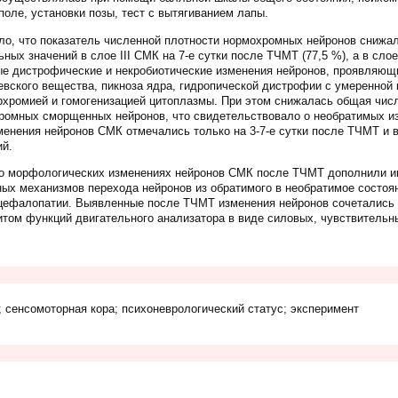
поле, установки позы, тест с вытягиванием лапы.
о, что показатель численной плотности нормохромных нейронов снижал
ых значений в слое III СМК на 7-е сутки после ТЧМТ (77,5 %), а в слое 
е дистрофические и некробиотические изменения нейронов, проявляющ
евского вещества, пикноза ядра, гидропической дистрофии с умеренной 
рхромией и гомогенизацией цитоплазмы. При этом снижалась общая числ
ромных сморщенных нейронов, что свидетельствовало о необратимых из
енения нейронов СМК отмечались только на 3-7-е сутки после ТЧМТ и 
й.
о морфологических изменениях нейронов СМК после ТЧМТ дополнили и
ных механизмов перехода нейронов из обратимого в необратимое состоя
нцефалопатии. Выявленные после ТЧМТ изменения нейронов сочетались 
итом функций двигательного анализатора в виде силовых, чувствительн
; сенсомоторная кора; психоневрологический статус; эксперимент