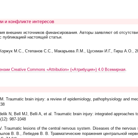
и и конфликте интересов
ния внешних источников финансирования. Авторы заявляют об отсутстви
с публикацией настоящей статьи.
оржук М.С., Степанов С.С., Макарьева Л.М., Цускман И.Г., Гирш А.О., 2
ензии Creative Commons «Attribution» («Атрибуция») 4.0 Всемирная
.
M. Traumatic brain injury: a review of epidemiology, pathophysiology and me
238
 N, Bell MJ, Belli A, et al. Traumatic brain injury: integrated approaches to
(12): 987-1048
 Traumatic lesions of the central nervous system. Diseases of the nervou
 Крылов В. В., Лебедев В. В. Травматические поражения центральной нер