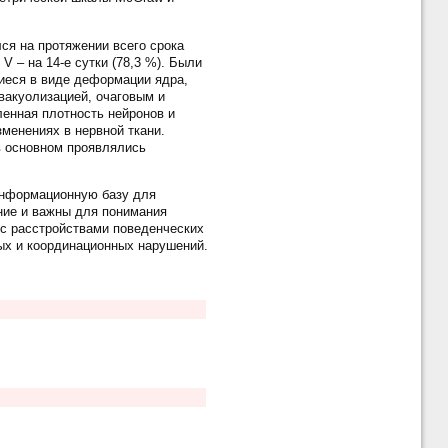
ся на протяжении всего срока
V – на 14-е сутки (78,3 %). Были
иеся в виде деформации ядра,
вакуолизацией, очаговым и
енная плотность нейронов и
менениях в нервной ткани.
в основном проявлялись
нформационную базу для
ние и важны для понимания
с расстройствами поведенческих
ых и координационных нарушений.