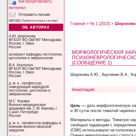
Как процитировать
материал
Отправить письмо
автору
(Требуется вход в систему)
Главная
>
№ 1 (2023)
>
Шоронова
ОБ АВТОРАХ
А.Ю. Шоронова
ФГБОУ ВО ОмГМУ Минздрава
России, г. Омск
Россия
МОРФОЛОГИЧЕСКАЯ ХАР
аспирант кафедры гистологии,
ПСИХОНЕВРОЛОГИЧЕСКОГ
цитологии и эмбриологии
(СООБЩЕНИЕ 1)
В.А. Акулинин
ФГБОУ ВО ОмГМУ Минздрава
России, г. Омск
Шоронова А.Ю., Акулинин В.А., Кор
Россия
д. м. н., профессор,
заведующий кафедрой
Аннотация
гистологии, цитологии и
эмбриологии
М.С. Коржук
Военно-медицинская
Цель —
дать морфологическую хар
академия им. С.М. Кирова, г.
и 30 суток после тяжелой черепно
Санкт-Петербург
Россия
Материалы и методы. Тяжелую чер
д. м. н., профессор кафедры и
свободно падающим с определенно
клиники военно-морской
(СМК) использовали гистологическ
хирургии
Оценка неврологического статуса