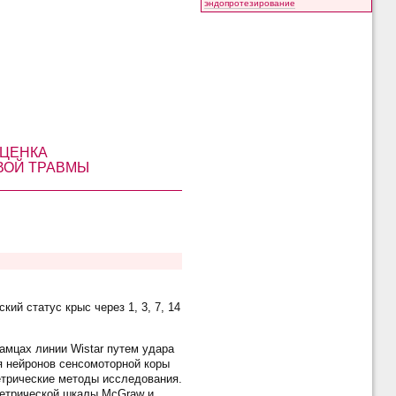
эндопротезирование
ОЦЕНКА
ВОЙ ТРАВМЫ
ий статус крыс через 1, 3, 7, 14
мцах линии Wistar путем удара
 нейронов сенсомоторной коры
етрические методы исследования.
метрической шкалы McGraw и