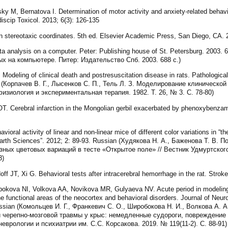
 M, Bernatova I. Determination of motor activity and anxiety-related behavi
rdiscip Toxicol. 2013; 6(3): 126-135
n stereotaxic coordinates. 5th ed. Elsevier Academic Press, San Diego, CA. 
data analysis on a computer. Peter: Publishing house of St. Petersburg. 2003.
ых на компьютере. Питер: Издательство Спб. 2003. 688 c.)
odeling of clinical death and postresuscitation disease in rats. Pathologic
an (Корпачев В. Г., Лысенков С. П., Тель Л. З. Моделирование клиническ
физиология и экспериментальная терапия. 1982. Т. 26, № 3. С. 78-80)
Cerebral infarction in the Mongolian gerbil exacerbated by phenoxybenzamin
l activity of linear and non-linear mice of different color variations in “the 
 Earth Sciences”. 2012; 2: 89-93. Russian (Худякова Н. А., Баженова Т. В.
ных цветовых вариаций в тесте «Открытое поле» // Вестник Удмуртского
3)
ff JT, Xi G. Behavioral tests after intracerebral hemorrhage in the rat. Strok
kova NI, Volkova AA, Novikova MR, Gulyaeva NV. Acute period in modeling of
 functional areas of the neocortex and behavioral disorders. Journal of Neur
ussian (Комольцев И. Г., Франкевич С. О., Широбокова Н. И., Волкова А. А
 черепно-мозговой травмы у крыс: немедленные судороги, повреждение
еврологии и психиатрии им. С.С. Корсакова. 2019. № 119(11-2). С. 88-91)