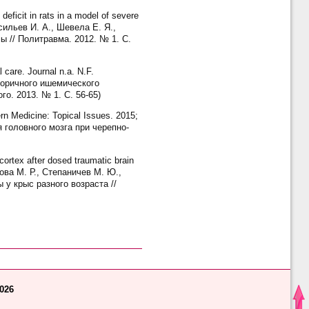
ficit in rats in a model of severe
Васильев И. А., Шевела Е. Я.,
 // Политравма. 2012. № 1. С.
 care. Journal n.a. N.F.
вторичного ишемического
. 2013. № 1. С. 56-65)
rn Medicine: Topical Issues. 2015;
 головного мозга при черепно-
rtex after dosed traumatic brain
икова М. Р., Степаничев М. Ю.,
у крыс разного возраста //
2026