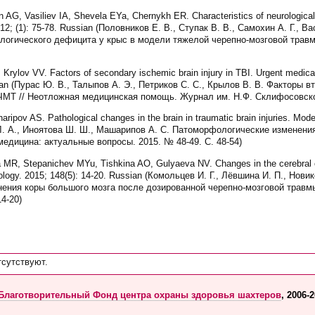
G, Vasiliev IA, Shevela EYa, Chernykh ER. Characteristics of neurological de
2012; (1): 75-78. Russian (Половников Е. В., Ступак В. В., Самохин А. Г., 
ологического дефицита у крыс в модели тяжелой черепно-мозговой травмы
Krylov VV. Factors of secondary ischemic brain injury in TBI. Urgent medical
ssian (Пурас Ю. В., Талыпов А. Э., Петриков С. С., Крылов В. В. Факторы 
ЧМТ // Неотложная медицинская помощь. Журнал им. Н.Ф. Склифосовского
ipov AS. Pathological changes in the brain in traumatic brain injuries. Mode
а Л. А., Иноятова Ш. Ш., Машарипов А. С. Патоморфологические изменения
едицина: актуальные вопросы. 2015. № 48-49. С. 48-54)
 MR, Stepanichev MYu, Tishkina AO, Gulyaeva NV. Changes in the cerebral co
rphology. 2015; 148(5): 14-20. Russian (Комольцев И. Г., Лёвшина И. П., Нов
нения коры большого мозга после дозированной черепно-мозговой травмы 
4-20)
тсутствуют.
Благотворительный Фонд центра охраны здоровья шахтеров
, 2006-