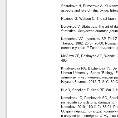
Sestakova N, Puzserova A, Kluknavsky
aspects and role of nitric oxide. Inte
Paxinos G, Watson C. The rat brain i
Borovikov V. Statistica. The art of 
Statistica. Искусство анализа данн
Korpachev VG, Lysenkov SP, Tel LZ. M
Therapy. 1982; 26(3): 78-80. Russi
болезни у крыс // Патологическая 
McGraw CP, Pashayan AG, Wendel OT. 
485
Khudyakova NA, Bazhenova TV. Behaviora
Udmurt University. Series “Biology.
линейных и не линейных мышей раз
Науки о Земле». 2012. Т. 2. С. 89-9
Hua Y, Schallert T, Keep RF, Wu J, Ho
Komoltsev IG, Frankevich SO, Shirobo
immediate convulsions, damage to the
Korsakov. 2019; 119(11-2): 88-91. R
Острый период при моделировании
и нарушения поведения // Журнал н