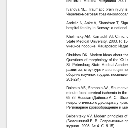
системы. Москва: Медицина. 2001. 
Ivanova NE. Traumatic brain injury i
Черепно-мозговая травма-колоссаль
Andelic N, Anke A, Skandsen T, Sigurd
hospital fatality in Norway: a nation
Khelimsky AM, Karnaukh AI. Clinic, d
State Medical University, 2003. P.
учебное пособие. Хабаровск: Издат
Obukhov DK. Modern ideas about the 
Questions of morphology of the XXI ce
St. Petersburg State Medical Academ
развитии, структуре и эволюции н
сборник научных трудов, посвящен
201-224)
Daineko AS, Shmonin AA, Shumeeva AV,
minute focal cerebral ischemia in the 
68-78. Russian (Дайнеко А. С., Шм
неврологического дефицита у крыс
Регионарное кровообращение и микр
Beloshitsky VV. Modern principles of 
(Белошицкий В. В. Современные пр
журнал. 2008. № 4. С. 9-15)