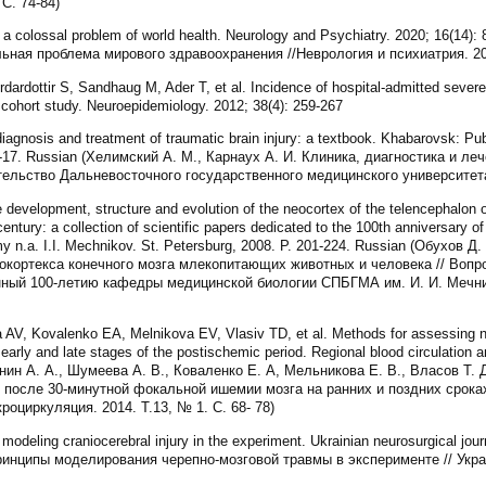
С. 74-84)
s a colossal problem of world health. Neurology and Psychiatry. 2020; 16(14):
ная проблема мирового здравоохранения //Неврология и психиатрия. 2020
ardottir S, Sandhaug M, Ader T, et al. Incidence of hospital-admitted severe 
al cohort study. Neuroepidemiology. 2012; 38(4): 259-267
iagnosis and treatment of traumatic brain injury: a textbook. Khabarovsk: Pu
 15-17. Russian (Хелимский А. М., Карнаух А. И. Клиника, диагностика и л
ельство Дальневосточного государственного медицинского университета,
development, structure and evolution of the neocortex of the telencephalo
ntury: a collection of scientific papers dedicated to the 100th anniversary o
y n.a. I.I. Mechnikov. St. Petersburg, 2008. P. 201-224. Russian (Обухов
еокортекса конечного мозга млекопитающих животных и человека // Вопр
ный 100-летию кафедры медицинской биологии СПБГМА им. И. И. Мечнико
 Kovalenko EA, Melnikova EV, Vlasiv TD, et al. Methods for assessing neuro
early and late stages of the postischemic period. Regional blood circulation a
онин А. А., Шумеева А. В., Коваленко Е. А, Мельникова Е. В., Власов Т.
 после 30-минутной фокальной ишемии мозга на ранних и поздних срока
оциркуляция. 2014. Т.13, № 1. С. 68- 78)
modeling craniocerebral injury in the experiment. Ukrainian neurosurgical jour
инципы моделирования черепно-мозговой травмы в эксперименте // Укр