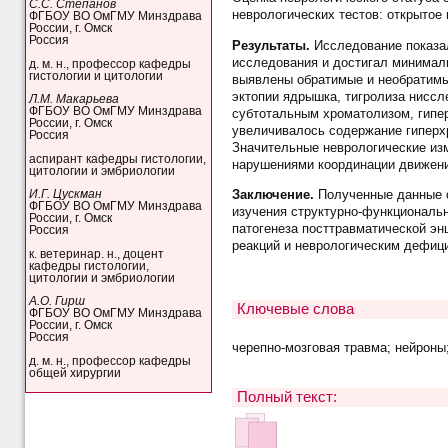
С.С. Степанов
неврологических тестов: открытое 
ФГБОУ ВО ОмГМУ Минздрава
России, г. Омск
Россия
Результаты.
Исследование показал
исследования и достигал минимальн
д. м. н., профессор кафедры
гистологии и цитологии
выявлены обратимые и необратимы
эктопии ядрышка, тигролиза ниссл
Л.М. Макарьева
ФГБОУ ВО ОмГМУ Минздрава
субтотальным хроматолизом, гипе
России, г. Омск
увеличивалось содержание гиперх
Россия
Значительные неврологические изм
аспирант кафедры гистологии,
нарушениями координации движени
цитологии и эмбриологии
Заключение.
Полученные данные 
И.Г. Цускман
ФГБОУ ВО ОмГМУ Минздрава
изучения структурно-функциональ
России, г. Омск
патогенеза посттравматической э
Россия
реакций и неврологическим дефиц
к. ветеринар. н., доцент
кафедры гистологии,
цитологии и эмбриологии
А.О. Гирш
Ключевые слова
ФГБОУ ВО ОмГМУ Минздрава
России, г. Омск
Россия
черепно-мозговая травма; нейроны
д. м. н., профессор кафедры
общей хирургии
Полный текст: