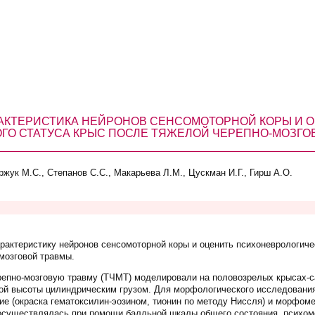
АКТЕРИСТИКА НЕЙРОНОВ СЕНСОМОТОРНОЙ КОРЫ И 
О СТАТУСА КРЫС ПОСЛЕ ТЯЖЕЛОЙ ЧЕРЕПНО-МОЗГО
жук М.С., Степанов С.С., Макарьева Л.М., Цускман И.Г., Гирш А.О.
актеристику нейронов сенсомоторной коры и оценить психоневрологическ
-мозговой травмы.
епно-мозговую травму (ТЧМТ) моделировали на половозрелых крысах-са
й высоты цилиндрическим грузом. Для морфологического исследования
ие (окраска гематоксилин-эозином, тионин по методу Ниссля) и морфом
 осуществлялась при помощи балльной шкалы общего состояния, психо