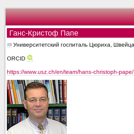
Ганс-Кристоф Папе
Университетский госпиталь Цюриха, Швейц
ORCID
https://www.usz.ch/en/team/hans-christoph-pape/