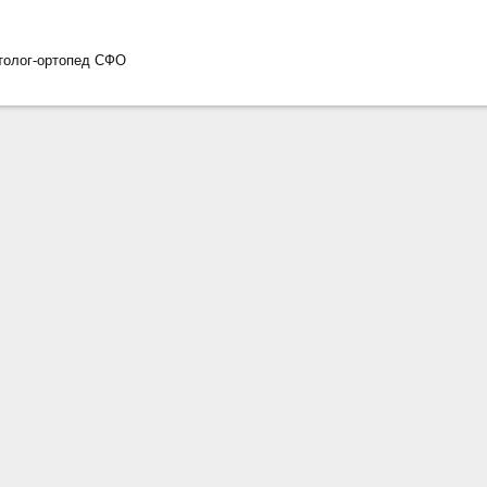
атолог-ортопед СФО